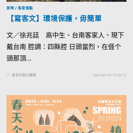
即時
/
客家焦點
【寫客文】環境保護，毋簡單
文／徐兆廷 高中生、台南客家人、現下
戴台南 腔調：四縣腔 日頭當烈，在𠊎个
頭那頂...
留言功能已關閉
2022-04-29 17:02:12