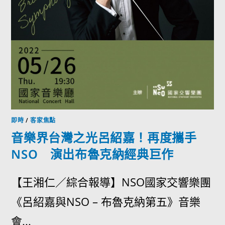
即時
/
客家焦點
音樂界台灣之光呂紹嘉！再度攜手
NSO 演出布魯克納經典巨作
【王湘仁／綜合報導】NSO國家交響樂團
《呂紹嘉與NSO – 布魯克納第五》音樂
會...