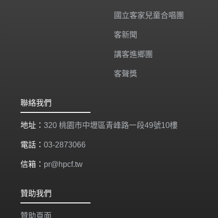
國立客家兒童合唱團
客新聞
講客進鄉團
客聲獎
聯絡我們
地址：
320 桃園市中壢區青峰路一段49號10樓
電話：
03-2873066
信箱：
pr@hpcf.tw
贊助我們
贊助頁面