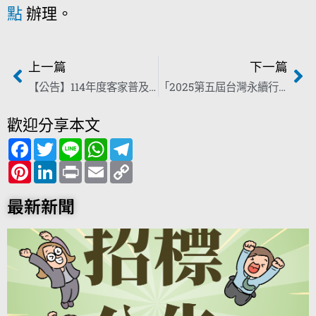
點
辦理。
上一篇
下一篇
【公告】114年度客家普及著作出版補助結果
「2025第五屆台灣永續行動獎之台灣傑出永續青年」徵選
歡迎分享本文
F
T
L
W
T
a
w
i
h
e
c
P
i
L
n
P
a
E
l
C
e
i
t
i
e
r
t
m
e
o
b
n
t
n
i
s
a
g
p
o
t
e
k
n
A
i
r
y
最新新聞
o
e
r
e
t
p
l
a
L
k
r
d
p
m
i
e
I
n
s
n
k
t