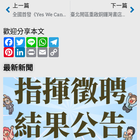
上一篇
下一篇
全國首發《Yes We Can》音樂MV 31位歌手團結合唱撫慰國人心靈
臺北鬧區重啟銅鑼灣書店 林榮基疾呼臺灣堅守民主自由
歡迎分享本文
F
T
L
W
T
a
w
i
h
e
c
P
i
L
n
P
a
E
l
C
e
i
t
i
e
r
t
m
e
o
b
n
t
n
i
s
a
g
p
o
t
e
k
n
A
i
r
y
最新新聞
o
e
r
e
t
p
l
a
L
k
r
d
p
m
i
e
I
n
s
n
k
t