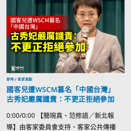
即時
/
客家焦點
國客兒遭WSCM篡名「中國台灣」
古秀妃嚴厲譴責：不更正拒絕參加
0:00/0:00 【簡琬真、范修語／新北報
導】由客家委員會支持、客家公共傳播