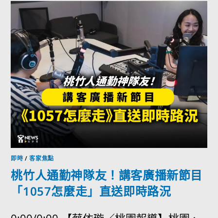
即時
/
客家焦點
桃竹人通勤神隊友！講客廣播新節目
「1057怎麼走」直送即時路況