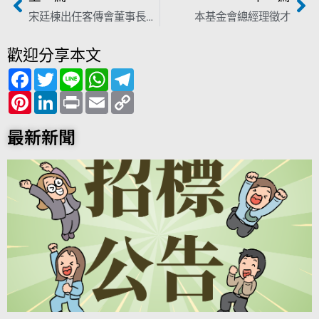
宋廷棟出任客傳會董事長 喊話客家共同戰線「We Are One」
本基金會總經理徵才
歡迎分享本文
F
T
L
W
T
a
w
i
h
e
c
P
i
L
n
P
a
E
l
C
e
i
t
i
e
r
t
m
e
o
b
n
t
n
i
s
a
g
p
o
t
e
k
n
A
i
r
y
最新新聞
o
e
r
e
t
p
l
a
L
k
r
d
p
m
i
e
I
n
s
n
k
t