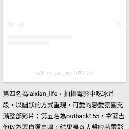
𝒍𝒂𝒊𐂂（@_yun._00）分享的貼文
第四名為laixian_life，拍攝電影中吃冰片
段，以幽默的方式重現，可愛的戀愛氛圍充
滿整部影片；第五名為outback155，拿著吉
他以為要自彈自唱，結果是以人聲哼著電影