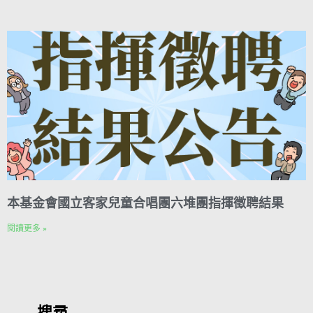
本基金會國立客家兒童合唱團六堆團指揮徵聘結果
閱讀更多 »
搜尋