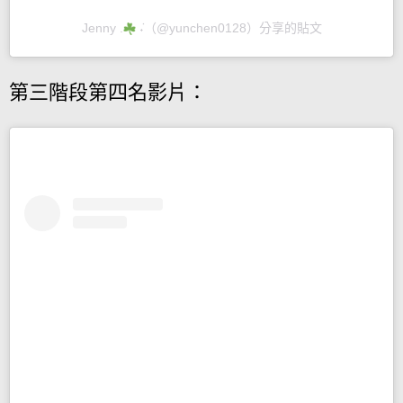
Jenny .
︎ ݁˖（@yunchen0128）分享的貼文
第三階段第四名影片：