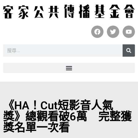
《HA！Cut短影音人氣
獎》總觀看破6萬 完整獲
獎名單一次看