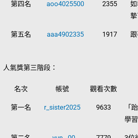
第四名
aoo4025500
2355
如
摯
第五名
aaa4902335
1917
跟
人氣獎第三階段：
名次
帳號
觀看次數
第一名
r_sister2025
9633
「跆
學習
第二名
_yun._00
7779
3位