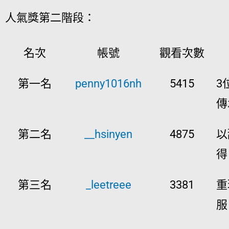
人氣獎第二階段：
名次
帳號
觀看次數
第一名
penny1016nh
5415
3
傳
第二名
__hsinyen
4875
以
得
第三名
_leetreee
3381
重
服