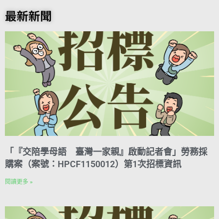
b
n
t
n
i
s
a
g
p
o
t
e
k
n
A
i
r
y
最新新聞
o
e
r
e
t
p
l
a
L
k
r
d
p
m
i
e
I
n
s
n
k
t
「『交陪學母語 臺灣一家親』啟動記者會」勞務採
購案（案號：HPCF1150012）第1次招標資訊
閱讀更多 »