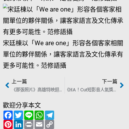
宋廷棟以「We are one」形容各個客家相關
單位的夥伴關係，讓客家語言及文化傳承有
更多可能性。范修語攝
上一篇
下一篇
《那張照片》高雄特映迴響熱烈 「愛情包裹歷史，更有溫度」
《HA！Cut短影音人氣獎》總觀看破6萬 完整獲獎名單一次看
歡迎分享本文
F
T
L
W
T
a
w
i
h
e
c
P
i
L
n
P
a
E
l
C
e
i
t
i
e
r
t
m
e
o