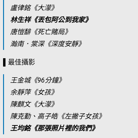
盧律銘《大濛》
林生祥《丟包阿公到我家》
唐愷馡《死亡賭局》
瀚南．棠深《深度安靜》
▌最佳攝影
王金城《96分鐘》
余靜萍《女孩》
陳麒文《大濛》
陳克勤、高子皓《左撇子女孩》
王均銘《那張照片裡的我們》