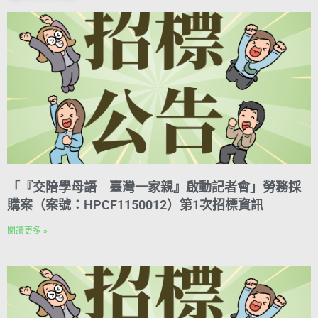
k
r
d
p
m
i
e
I
n
s
n
k
t
「『交陪學母語 臺灣一家親』啟動記者會」勞務採
購案（案號：HPCF1150012）第1次招標資訊
閱讀更多 »