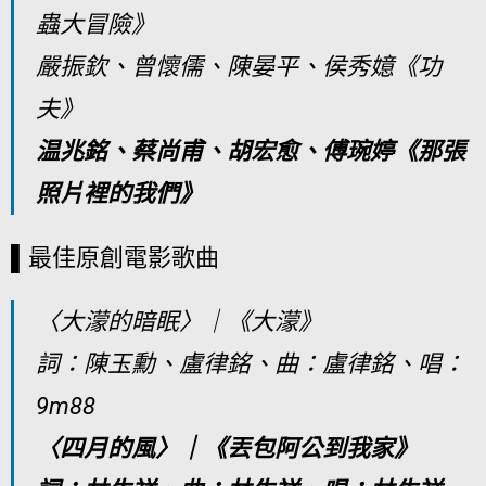
蟲大冒險》
嚴振欽、曾懷儒、陳晏平、侯秀嬑《功
夫》
温兆銘、蔡尚甫、胡宏愈、傅琬婷《那張
照片裡的我們》
▌最佳原創電影歌曲
〈大濛的暗眠〉｜《大濛》
詞：陳玉勳、盧律銘、曲：盧律銘、唱：
9m88
〈四月的風〉｜《丟包阿公到我家》