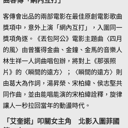
曲客傳「網內互打」
客傳會出品的兩部電影在最佳原創電影歌曲
獎項中，意外上演「網內互打」，入圍同一
獎項角逐。《丟包阿公》電影主題曲〈四月
的風〉由曾獲得金曲、金鐘、金馬的音樂人
林生祥一人詞曲唱包辦，將對上《那張照
片》的〈瞬間的遠方〉；〈瞬間的遠方〉則
由葛大為作詞，湯昇榮、宋柏緯、侯志堅共
同作曲，並由能唱能演的宋柏緯詮釋，旋律
讓人一秒拉回當年的動盪時代。
「艾奎諾」叩關女主角 北影入圍菲國