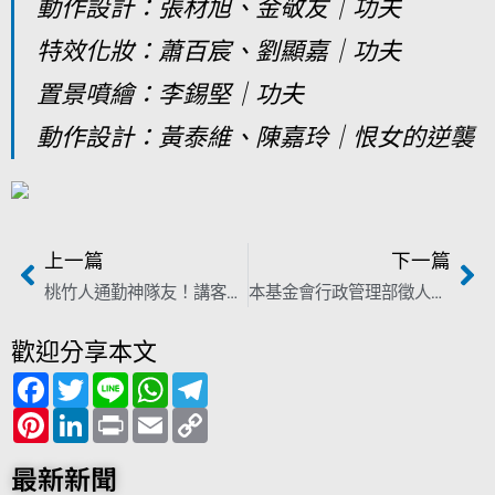
動作設計：張材旭、金敬友｜功夫
特效化妝：蕭百宸、劉顯嘉｜功夫
置景噴繪：李錫堅｜功夫
動作設計：黃泰維、陳嘉玲｜恨女的逆襲
上一篇
下一篇
桃竹人通勤神隊友！講客廣播新節目「1057怎麼走」直送即時路況
本基金會行政管理部徵人資專員
歡迎分享本文
F
T
L
W
T
a
w
i
h
e
c
P
i
L
n
P
a
E
l
C
e
i
t
i
e
r
t
m
e
o
b
n
t
n
i
s
a
g
p
o
t
e
k
n
A
i
r
y
最新新聞
o
e
r
e
t
p
l
a
L