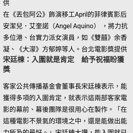
在《丟包阿公》飾演移工April的菲律賓影后
安潔兒．艾奎諾（Angel Aquino） ，將力抗
多位港、台實力派女演員，如《雙囍》余香
凝、《大濛》方郁婷等人。台北電影獎提供
宋廷棟：入圍就是肯定 給予祝福盼獲
獎
客家公共傳播基金會董事長宋廷棟表示，能
獲得多項的入圍肯定，就表示這兩部客家電
影的幕前、幕後團隊是很用心在製作。「在
這種電影不景氣的環境之中，還是能做出能
力所及的最好。」宋廷棟大讚，能入圍就已