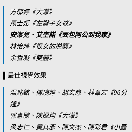
方郁婷《大濛》
馬士媛《左撇子女孩》
安潔兒．艾奎諾《丟包阿公到我家》
林怡婷《恨女的逆襲》
余香凝《雙囍》
▌最佳視覺效果
温兆銘、傅琬婷、胡宏愈、林韋宏《96分
鐘》
郭憲聰、陳姵均《大濛》
梁志仁、黄其彥、陳文杰、陳彩君《小蟲