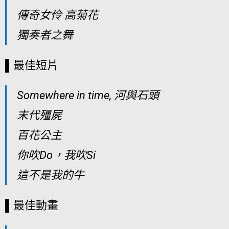
傳奇女伶 高菊花
獨奏者之舞
▌最佳短片
Somewhere in time, 河與石頭
末代殭屍
百花公主
你吹Do，我吹Si
這不是我的牛
▌最佳動畫