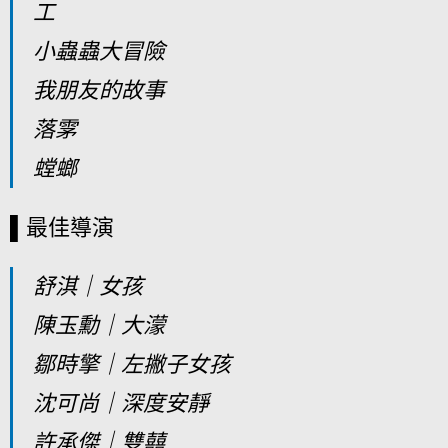
工
小蟲蟲大冒險
我朋友的故事
落雺
螳螂
▌最佳導演
舒淇｜女孩
陳玉勳｜大濛
鄒時擎｜左撇子女孩
沈可尚｜深度安靜
許承傑｜雙囍