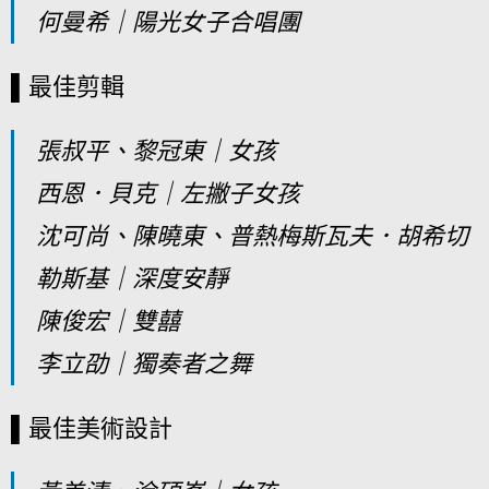
何曼希｜陽光女子合唱團
▌最佳剪輯
張叔平、黎冠東｜女孩
西恩．貝克｜左撇子女孩
沈可尚、陳曉東、普熱梅斯瓦夫．胡希切
勒斯基｜深度安靜
陳俊宏｜雙囍
李立劭｜獨奏者之舞
▌最佳美術設計