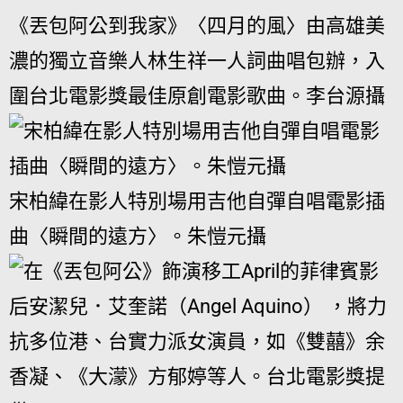
《丟包阿公到我家》〈四月的風〉由高雄美
濃的獨立音樂人林生祥一人詞曲唱包辦，入
圍台北電影獎最佳原創電影歌曲。李台源攝
宋柏緯在影人特別場用吉他自彈自唱電影插
曲〈瞬間的遠方〉。朱愷元攝