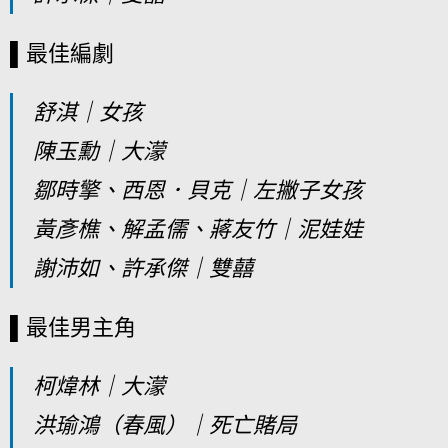
▌最佳編劇
舒淇｜女孩
陳玉勳｜大濛
鄒時擎、西恩．貝克｜左撇子女孩
黃彥樵、解孟儒、蔣友竹｜泥娃娃
謝沛如、許承傑｜雙囍
▌最佳男主角
柯煒林｜大濛
洪瑜鴻（春風）｜死亡賭局