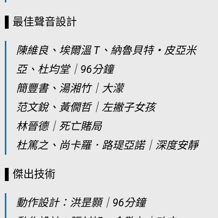
▌最佳聲音設計
陳維良、埃爾溫 T、納魯貝特・皮亞米
亞、杜均堂｜96分鐘
簡豐書、湯湘竹｜大濛
范文銳、黃僩哲｜左撇子女孩
林晉德｜死亡賭局
杜篤之、尚卡羅．路瑅亞諾｜深度安靜
▌傑出技術
動作設計：洪昰顥｜96分鐘