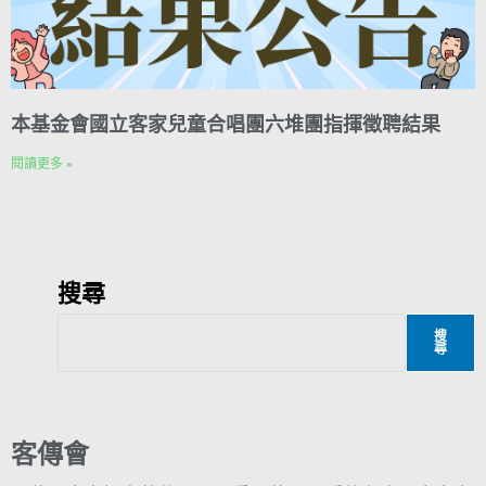
本基金會國立客家兒童合唱團六堆團指揮徵聘結果
閱讀更多 »
搜尋
搜
尋
客傳會