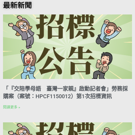
o
t
e
k
n
A
i
r
y
最新新聞
o
e
r
e
t
p
l
a
L
k
r
d
p
m
i
e
I
n
s
n
k
t
「『交陪學母語 臺灣一家親』啟動記者會」勞務採
購案（案號：HPCF1150012）第1次招標資訊
閱讀更多 »