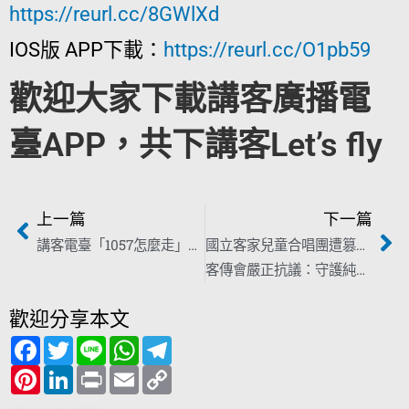
https://reurl.cc/8GWlXd
IOS版 APP下載：
https://reurl.cc/O1pb59
歡迎大家下載講客廣播電
臺APP，共下講客Let’s fly
上一篇
下一篇
講客電臺「1057怎麼走」正式開播 陪伴桃竹通勤族的神隊友
國立客家兒童合唱團遭篡改名稱為「中國台灣」
客傳會嚴正抗議：守護純淨童聲、拒絕政治霸凌！
歡迎分享本文
F
T
L
W
T
a
w
i
h
e
c
P
i
L
n
P
a
E
l
C
e
i
t
i
e
r
t
m
e
o
b
n
t
n
i
s
a
g
p