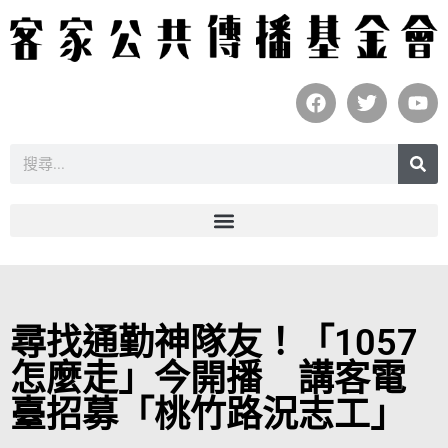
尋找通勤神隊友！「1057
怎麼走」今開播 講客電
臺招募「桃竹路況志工」