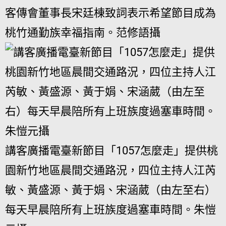
客傳會董事長宋廷棟致詞表示希望節目成為
桃竹通勤族幸福指南。范修語攝
講客廣播電臺新節目「1057怎麼走」提供桃
園新竹地區晨間交通路況，四位主持人江芮
敏、黃盛源、黃于娟、宋涵葳（由左至右）
每天早晨陪所有上班族度過塞車時間。朱愷