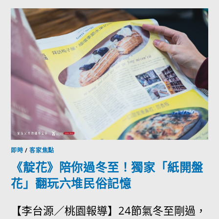
即時
/
客家焦點
《靛花》陪你過冬至！獨家「紙開盤
花」翻玩六堆民俗記憶
【李台源／桃園報導】24節氣冬至剛過，