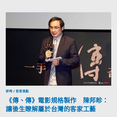
即時
/
客家焦點
《傳、傳》電影規格製作 陳邦畛：
讓後生瞭解屬於台灣的客家工藝