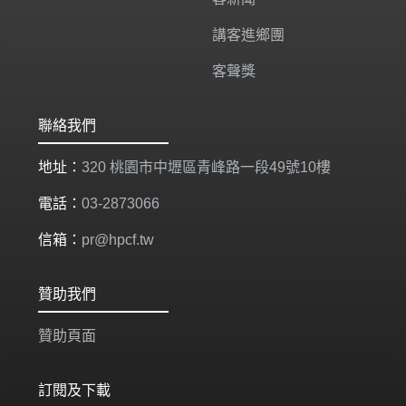
講客進鄉團
客聲獎
聯絡我們
地址：
320 桃園市中壢區青峰路一段49號10樓
電話：
03-2873066
信箱：
pr@hpcf.tw
贊助我們
贊助頁面
訂閱及下載