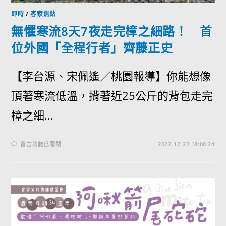
即時
/
客家焦點
無懼寒流8天7夜走完樟之細路！ 首
位外國「全程行者」齊藤正史
【李台源、宋佩遙／桃園報導】你能想像
頂著寒流低溫，揹著近25公斤的背包走完
樟之細...
留言功能已關閉
2022-12-22 18:00:24