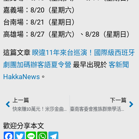
嘉義場：8/20（星期六）
台南場：8/21（星期日）
高雄場：8/27（星期六）、8/28（星期日）
這篇文章
睽違11年來台巡演！國際級西班牙
劇團加碼辦客語夏令營
最早出現於
客新聞
HakkaNews
。
上一篇
下一篇
快來賺10萬元！米莎金曲配上你拍的影片 客家流行樂MV賽延至8月14日
臺南客委會推族群樂學活動 古秀妃：即起開放報名！
歡迎分享本文
F
T
L
W
T
a
w
i
h
e