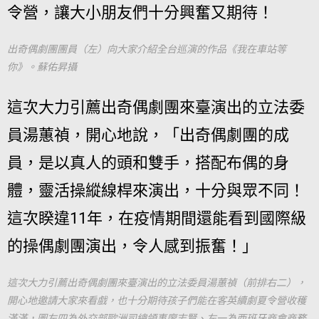
令營，讓大小朋友們十分興奮又期待！
出奇偶劇團團員（左）向大家介紹全台巡演的作品《我在車站等
你》。蘇佑昇攝
這次大力引薦出奇偶劇團來臺演出的立法委
員湯蕙禎，開心地說，「出奇偶劇團的成
員，是以真人的頭和雙手，搭配布偶的身
體，靈活操縱線桿來演出，十分與眾不同！
這次睽違11年，在疫情期間還能看到國際級
的操偶劇團演出，令人感到振奮！」
這次大力引薦出奇偶劇團來臺演出的立法委員湯蕙禎（前排右二），
開心地邀請大家來看戲，也十分期待孩子們能在客英續劇夏令營收穫
滿滿，圖左四為外交部歐洲司總領事廖志賢、左一為西班牙商會商務