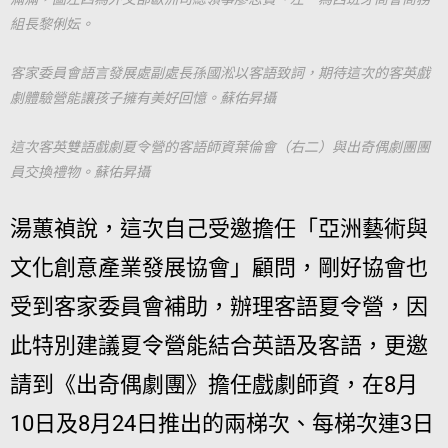
組長黎俐妘。
客家委員會語言發展處副處長孫國淞以客語致詞，期待這次的客英戲
劇體驗營能讓孩子擁有美好回憶。蘇佑昇攝
這次客英雙語戲劇夏令營的客語師資葉倫會（右二）與出奇偶劇團團
員交換禮物。蘇佑昇攝
湯蕙禎說，這次自己受邀擔任「亞洲藝術與
文化創意產業發展協會」顧問，剛好協會也
受到客家委員會補助，辦理客語夏令營，因
此特別建議夏令營能結合英語及客語，更邀
請到《出奇偶劇團》擔任戲劇師資，在8月
10日及8月24日推出的兩梯次、每梯次連3日