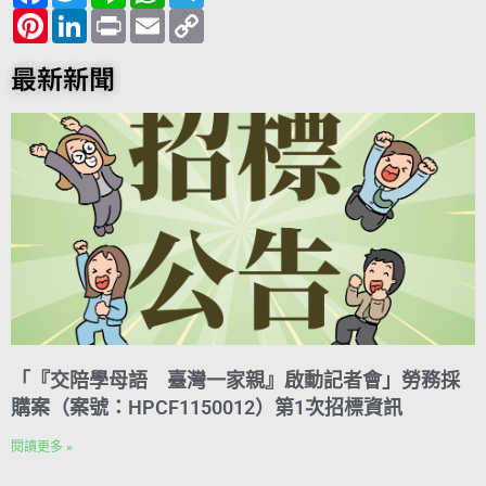
c
P
i
L
n
P
a
E
l
C
e
i
t
i
e
r
t
m
e
o
b
n
t
n
i
s
a
g
p
o
t
e
k
n
A
i
r
y
最新新聞
o
e
r
e
t
p
l
a
L
k
r
d
p
m
i
e
I
n
s
n
k
t
「『交陪學母語 臺灣一家親』啟動記者會」勞務採
購案（案號：HPCF1150012）第1次招標資訊
閱讀更多 »