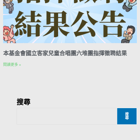
本基金會國立客家兒童合唱團六堆團指揮徵聘結果
閱讀更多 »
搜尋
搜
尋