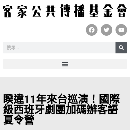
睽違11年來台巡演！國際
級西班牙劇團加碼辦客語
夏令營