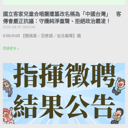
國立客家兒童合唱團遭篡改名稱為「中國台灣」 客
傳會嚴正抗議：守護純淨童聲、拒絕政治霸凌！
2026-08-07 08:03:34
0:00/0:00 【簡琬真、范修語／台北報導】國
閱讀更多 »