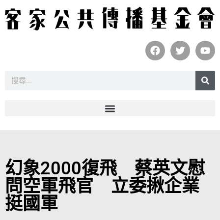
幻象2000復飛 蔡英文慰
問空軍飛官 立委揪企業
挺國軍