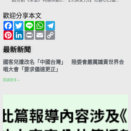
歡迎分享本文
F
T
L
W
T
a
w
i
h
e
c
P
i
L
n
P
a
E
l
C
e
i
t
i
e
r
t
m
e
o
b
n
t
n
i
s
a
g
p
o
t
e
k
n
A
i
r
y
最新新聞
o
e
r
e
t
p
l
a
L
k
r
d
p
m
i
e
I
n
國客兒遭改名「中國台灣」 陸委會嚴厲譴責世界合
s
n
k
t
唱大會「要求儘速更正」
閱讀更多 »