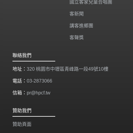
國立客家兒童合唱團
客新聞
講客進鄉團
客聲獎
聯絡我們
地址：
320 桃園市中壢區青峰路一段49號10樓
電話：
03-2873066
信箱：
pr@hpcf.tw
贊助我們
贊助頁面