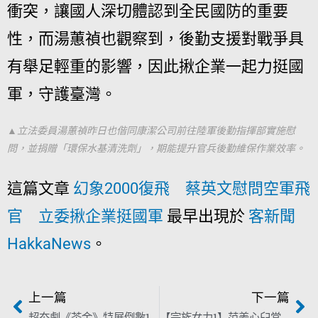
衝突，讓國人深切體認到全民國防的重要
性，而湯蕙禎也觀察到，後勤支援對戰爭具
有舉足輕重的影響，因此揪企業一起力挺國
軍，守護臺灣。
▲立法委員湯蕙禎昨日也偕同康潔公司前往陸軍後勤指揮部實施慰
問，並捐贈「環保水基清洗劑」，期能提升官兵後勤維保作業效率。
這篇文章
幻象2000復飛 蔡英文慰問空軍飛
官 立委揪企業挺國軍
最早出現於
客新聞
HakkaNews
。
上一篇
下一篇
超夯劇《茶金》特展倒數10天 拍攝場景不撤 就等你體驗！
【宗族女力1】范姜心臼當「禮生」 家族事務已非男性專利