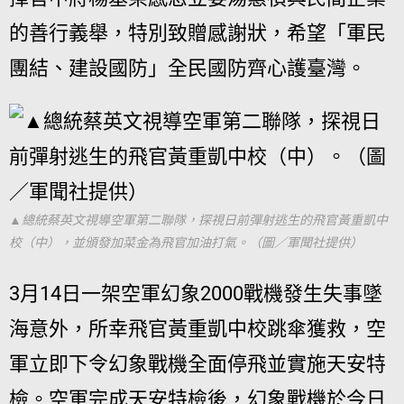
的善行義舉，特別致贈感謝狀，希望「軍民
團結、建設國防」全民國防齊心護臺灣。
▲總統蔡英文視導空軍第二聯隊，探視日前彈射逃生的飛官黃重凱中
校（中），並頒發加菜金為飛官加油打氣。（圖／軍聞社提供）
3月14日一架空軍幻象2000戰機發生失事墜
海意外，所幸飛官黃重凱中校跳傘獲救，空
軍立即下令幻象戰機全面停飛並實施天安特
檢。空軍完成天安特檢後，幻象戰機於今日