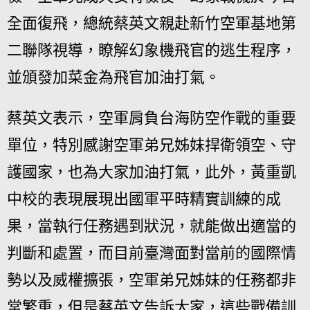
全面復飛，總統蔡英文親赴新竹空軍基地第
二聯隊視導，瞭解幻象機飛官的逃生程序，
並頒發加菜金為飛官加油打氣。
蔡英文表示，空軍肩負台海防空作戰的重要
單位，特別感謝空軍弟兄姊妹捍衛領空、守
護國家，也為大家加油打氣，此外，黃重凱
中校的表現展現出國軍平時精實訓練的成
果，當執行任務遇到狀況，就能做出適當的
判斷和處置，而目前臺灣面對當前的國際情
勢以及威權擴張，空軍弟兄姊妹的任務都非
常繁重，但是蔡英文告訴大家，這些戰備訓