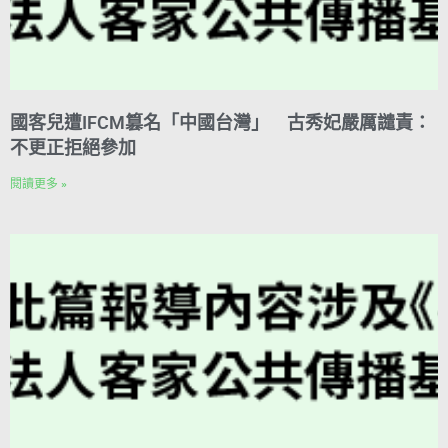
國客兒遭IFCM篡名「中國台灣」 古秀妃嚴厲譴責：
不更正拒絕參加
閱讀更多 »