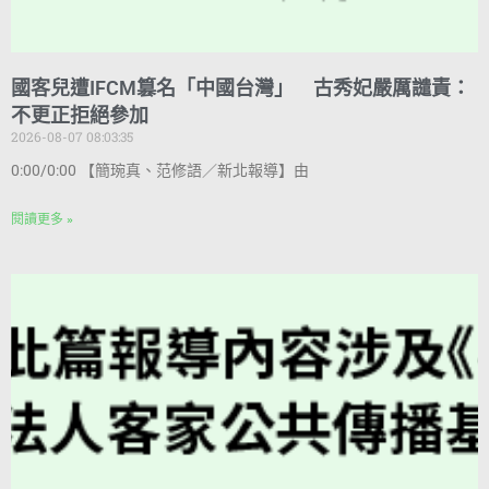
國客兒遭IFCM篡名「中國台灣」 古秀妃嚴厲譴責：
不更正拒絕參加
2026-08-07 08:03:35
0:00/0:00 【簡琬真、范修語／新北報導】由
閱讀更多 »