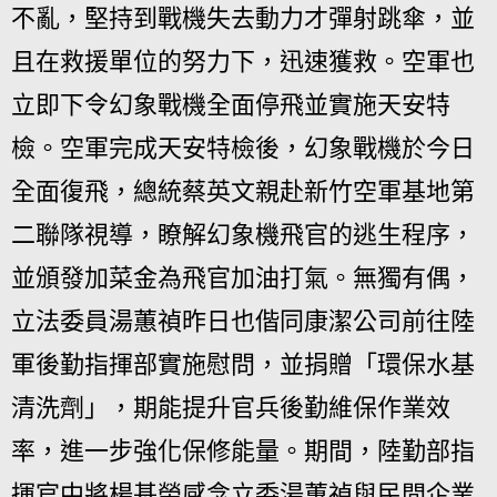
不亂，堅持到戰機失去動力才彈射跳傘，並
且在救援單位的努力下，迅速獲救。空軍也
立即下令幻象戰機全面停飛並實施天安特
檢。空軍完成天安特檢後，幻象戰機於今日
全面復飛，總統蔡英文親赴新竹空軍基地第
二聯隊視導，瞭解幻象機飛官的逃生程序，
並頒發加菜金為飛官加油打氣。無獨有偶，
立法委員湯蕙禎昨日也偕同康潔公司前往陸
軍後勤指揮部實施慰問，並捐贈「環保水基
清洗劑」，期能提升官兵後勤維保作業效
率，進一步強化保修能量。期間，陸勤部指
揮官中將楊基榮感念立委湯蕙禎與民間企業