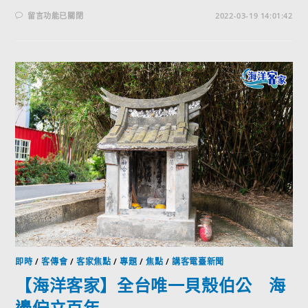
留言功能已關閉
2022-03-19 14:01:42
即時
/
客傳會
/
客家焦點
/
專題
/
焦點
/
講客電臺新聞
【海洋客家】全台唯一貝殼伯公 海
邊佇立百年