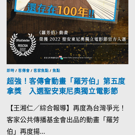
即時
/
客傳會
/
客家焦點
/
焦點
超強！客傳會動畫「羅芳伯」第五度
拿獎 入選聖安東尼奧獨立電影節
【王湘仁／綜合報導】再度為台灣爭光！
客家公共傳播基金會出品的動畫「羅芳
伯」再度揚...