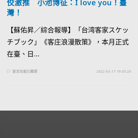
佼激推 小池博征：I love you！臺
灣！
【蘇佑昇／綜合報導】「台湾客家スケッ
チブック」《客庄浪漫散策》，本月正式
在臺、日...
留言功能已關閉
2022-03-17 19:03:20