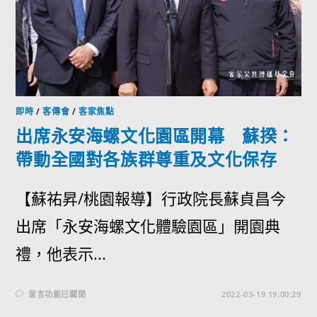
即時
/
客傳會
/
客家焦點
出席永安海螺文化園區開幕 蘇揆：
帶動全國對各族群尊重及文化保存
【蘇祐昇/桃園報導】行政院長蘇貞昌今
出席「永安海螺文化體驗園區」開園典
禮，他表示...
留言功能已關閉
2022-03-19 19:00:29