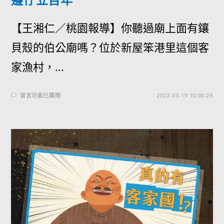
【王湘仁／桃園報導】你聽過廟上面有鑲
貝殼的伯公廟嗎？位於新屋笨港里這個客
家漁村，...
留言功能已關閉
2022-03-19 10:00:29