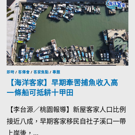
即時
/
客傳會
/
客家焦點
/
專題
【海洋客家】早期牽罟捕魚收入高
一條船可抵耕十甲田
【李台源／桃園報導】新屋客家人口比例
接近八成，早期客家移民自社子溪口一帶
上岸後，...