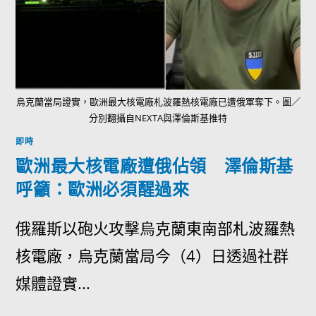
烏克蘭當局證實，歐洲最大核電廠札波羅熱核電廠已遭俄軍奪下。圖／
分別翻攝自NEXTA與澤倫斯基推特
即時
歐洲最大核電廠遭俄佔領 澤倫斯基
呼籲：歐洲必須醒過來
俄羅斯以砲火攻擊烏克蘭東南部札波羅熱
核電廠，烏克蘭當局今（4）日透過社群
媒體證實...