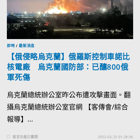
即時
/
最新消息
【俄侵略烏克蘭】俄羅斯控制車諾比
核電廠 烏克蘭國防部：已釀800俄
軍死傷
烏克蘭總統辦公室昨公布遭攻擊畫面。翻
攝烏克蘭總統辦公室官網 【客傳會/綜合
報導】...
留言功能已關閉
2022-02-25 01:28:36