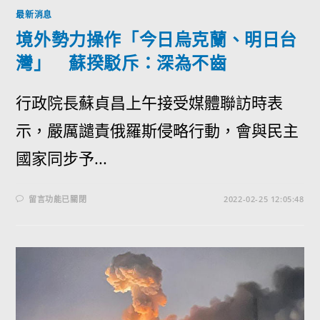
最新消息
境外勢力操作「今日烏克蘭、明日台
灣」 蘇揆駁斥：深為不齒
行政院長蘇貞昌上午接受媒體聯訪時表
示，嚴厲譴責俄羅斯侵略行動，會與民主
國家同步予...
留言功能已關閉
2022-02-25 12:05:48