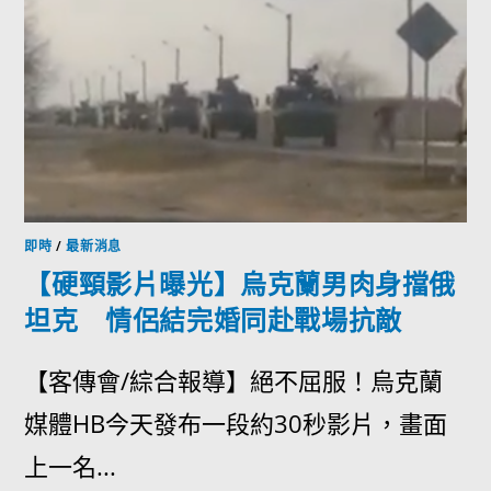
即時
/
最新消息
【硬頸影片曝光】烏克蘭男肉身擋俄
坦克 情侶結完婚同赴戰場抗敵
【客傳會/綜合報導】絕不屈服！烏克蘭
媒體HB今天發布一段約30秒影片，畫面
上一名...