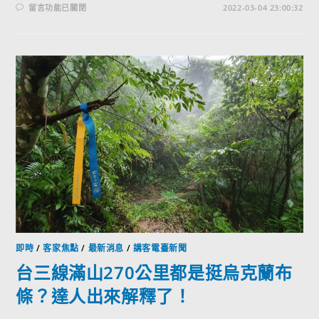
留言功能已關閉
2022-03-04 23:00:32
即時
/
客家焦點
/
最新消息
/
講客電臺新聞
台三線滿山270公里都是挺烏克蘭布
條？達人出來解釋了！