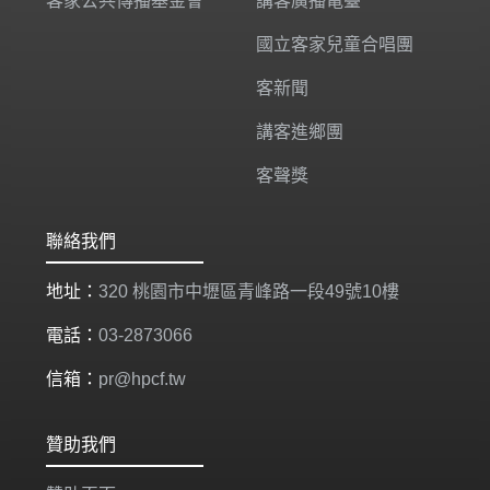
客家公共傳播基金會
講客廣播電臺
國立客家兒童合唱團
客新聞
講客進鄉團
客聲獎
聯絡我們
地址：
320 桃園市中壢區青峰路一段49號10樓
電話：
03-2873066
信箱：
pr@hpcf.tw
贊助我們