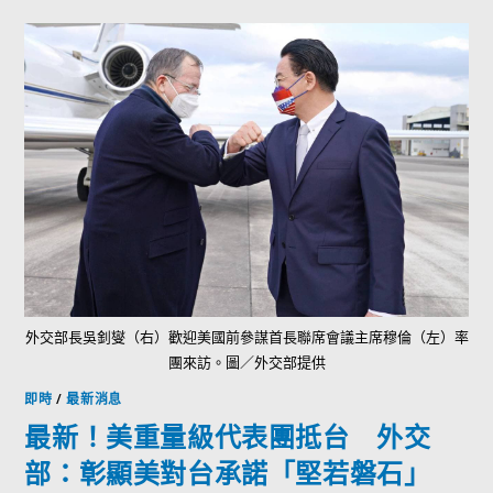
外交部長吳釗燮（右）歡迎美國前參謀首長聯席會議主席穆倫（左）率
團來訪。圖／外交部提供
即時
/
最新消息
最新！美重量級代表團抵台 外交
部：彰顯美對台承諾「堅若磐石」