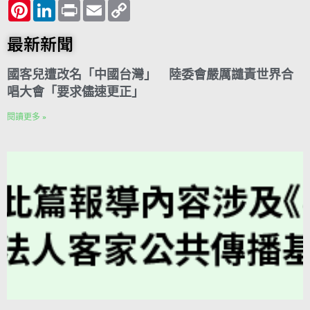
c
P
i
L
n
P
a
E
l
C
e
i
t
i
e
r
t
m
e
o
b
n
t
n
i
s
a
g
p
o
t
e
k
n
A
i
r
y
最新新聞
o
e
r
e
t
p
l
a
L
k
r
d
p
m
i
e
I
n
國客兒遭改名「中國台灣」 陸委會嚴厲譴責世界合
s
n
k
t
唱大會「要求儘速更正」
閱讀更多 »