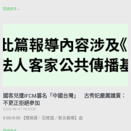
閱讀更多 »
國客兒遭IFCM篡名「中國台灣」 古秀妃嚴厲譴責：
不更正拒絕參加
2026-08-07 08:03:35
0:00/0:00 【簡琬真、范修語／新北報導】由