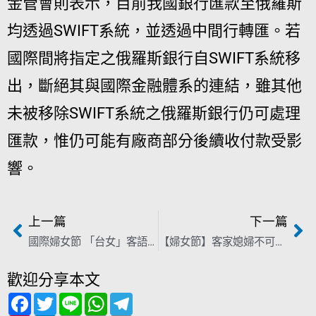
金管會則表示，目前我國銀行匯款至俄羅斯
均透過SWIFT系統，並透過中間行轉匯。若
國際間將指定之俄羅斯銀行自SWIFT系統移
出，斷絕其與國際金融體系的連結，雖其他
未被移除SWIFT系統之俄羅斯銀行仍可處理
匯款，惟仍可能有廠商部分後續收付款受影
響。
上一篇
下一篇
國際婦女節 「台女」客語撕標籤！網友反應超激烈
【婦女節】客家媳婦不可上桌吃飯 網友：哪裡來的偏見？
歡迎分享本文
F
T
L
W
T
a
w
i
h
e