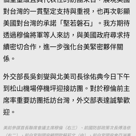
對台灣的一貫堅定支持與重視，也再次彰顯
美國對台灣的承諾「堅若磐石」。我方期待
透過穆倫將軍等人來訪，與美國政府尋求持
續密切合作，進一步強化台美緊密夥伴關
係。
外交部長吳釗燮與北美司長徐佑典今日下午
到松山機場停機坪迎接訪團。對於穆倫前主
席率重要訪團抵訪台灣，外交部表達誠摯歡
迎。
美前參謀首長聯席會議主席穆倫（右三）、前國防部政策次長傅洛依
（右二）、前白宮副國安顧問歐蘇莉文（中）、前白宮國安會亞洲事