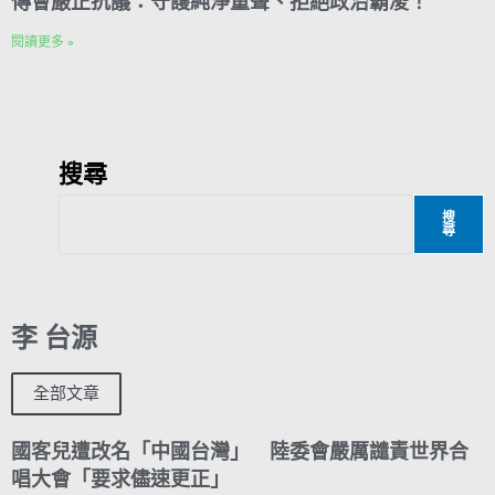
傳會嚴正抗議：守護純淨童聲、拒絕政治霸凌！
閱讀更多 »
搜尋
搜
尋
李 台源
全部文章
國客兒遭改名「中國台灣」 陸委會嚴厲譴責世界合
唱大會「要求儘速更正」