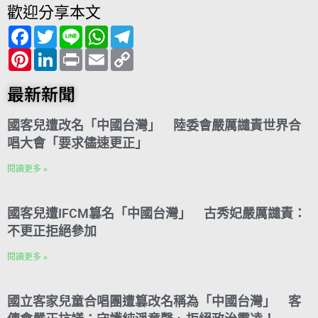
歡迎分享本文
F
T
L
W
T
a
w
i
h
e
c
P
i
L
n
P
a
E
l
C
e
i
t
i
e
r
t
m
e
o
b
n
t
n
i
s
a
g
p
o
t
e
k
n
A
i
r
y
最新新聞
o
e
r
e
t
p
l
a
L
k
r
d
p
m
i
e
I
n
國客兒遭改名「中國台灣」 陸委會嚴厲譴責世界合
s
n
k
t
唱大會「要求儘速更正」
閱讀更多 »
國客兒遭IFCM篡名「中國台灣」 古秀妃嚴厲譴責：
不更正拒絕參加
閱讀更多 »
國立客家兒童合唱團遭篡改名稱為「中國台灣」 客