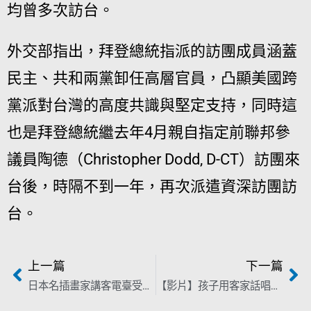
均曾多次訪台。
外交部指出，拜登總統指派的訪團成員涵蓋
民主、共和兩黨卸任高層官員，凸顯美國跨
黨派對台灣的高度共識與堅定支持，同時這
也是拜登總統繼去年4月親自指定前聯邦參
議員陶德（Christopher Dodd, D-CT）訪團來
台後，時隔不到一年，再次派遣資深訪團訪
台。
上一篇
下一篇
日本名插畫家講客電臺受訪 280幅力作「客庄感覺像沖繩」
【影片】孩子用客家話唱入藝術殿堂 萌樣原音「好震撼！」