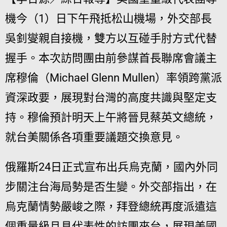
機今（1）日下午飛抵松山機場，外交部長
吳釗燮親自接機，雙方以互碰手肘方式代替
握手。本次訪問團由前參謀首長聯席會議主
席穆倫（Michael Glenn Mullen）率領跨黨派
資深政要，展現對台灣的高度共識與堅定支
持。穆倫預計明天上午將晉見蔡英文總統，
就台美關係各項重要議題交換意見。
俄羅斯24日正式宣布出兵烏克蘭，國內外同
步關注台海局勢是否生變。外交部指出，在
烏克蘭情勢嚴峻之際，拜登總統再度派遣這
個重量級且具代表性的訪團來台，展現美國