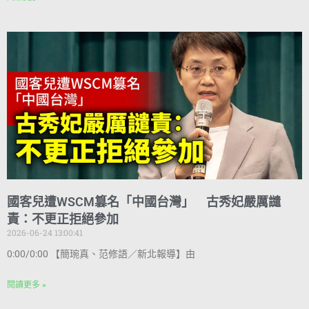
國客兒遭WSCM篡名「中國台灣」 古秀妃嚴厲譴
責：不更正拒絕參加
2026-06-24 13:00:41
0:00/0:00 【簡琬真、范修語／新北報導】由
閱讀更多 »