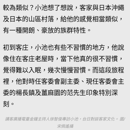
較為類似？小池想了想說，客家與日本沖繩
及日本的山區村落，給他的感覺相當類似，
有一種開朗、豪放的族群特性。
初到客庄，小池也有些不習慣的地方，他說
像住在客庄老屋時，當下他真的很不習慣，
覺得難以入眠，幾次慢慢習慣。而這段旅程
裡，他對時任客委會副主委、現任客委會主
委的楊長鎮及薑麻園的范先生印象特別深
刻。
講客廣播電臺金鐘主持人徐智俊專訪小池，台日對談客家文化。 圖/
宋佩遙攝