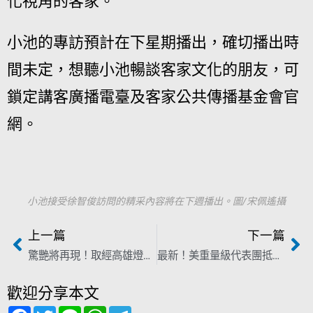
化視角的客家。
小池的專訪預計在下星期播出，確切播出時
間未定，想聽小池暢談客家文化的朋友，可
鎖定講客廣播電臺及客家公共傳播基金會官
網。
小池接受徐智俊訪問的精采內容將在下週播出。圖/宋佩遙攝
上一篇
下一篇
驚艷將再現！取經高雄燈會 2023世客博在桃園「讓客家被看見」
最新！美重量級代表團抵台 外交部：彰顯美對台承諾「堅若磐石」
歡迎分享本文
F
T
L
W
T