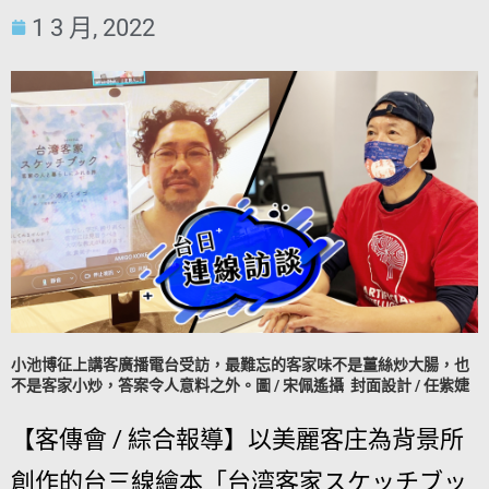
1 3 月, 2022
小池博征上講客廣播電台受訪，最難忘的客家味不是薑絲炒大腸，也
不是客家小炒，答案令人意料之外。圖 / 宋佩遙攝 封面設計 / 任紫婕
【客傳會 / 綜合報導】以美麗客庄為背景所
創作的台三線繪本「台湾客家スケッチブッ