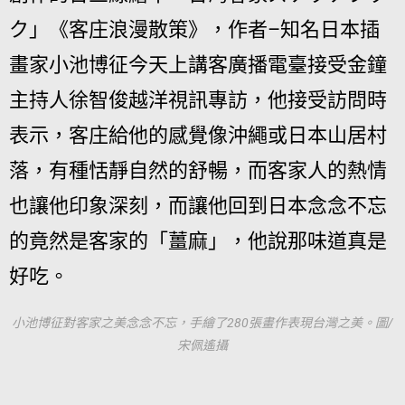
ク」《客庄浪漫散策》，作者–知名日本插
畫家小池博征今天上講客廣播電臺接受金鐘
主持人徐智俊越洋視訊專訪，他接受訪問時
表示，客庄給他的感覺像沖繩或日本山居村
落，有種恬靜自然的舒暢，而客家人的熱情
也讓他印象深刻，而讓他回到日本念念不忘
的竟然是客家的「薑麻」，他說那味道真是
好吃。
小池博征對客家之美念念不忘，手繪了280張畫作表現台灣之美。圖/
宋佩遙攝