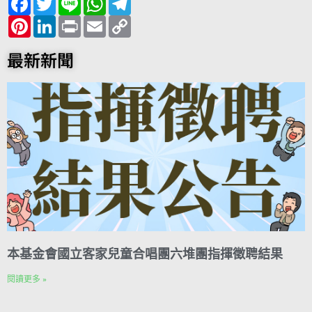
a
w
i
h
e
c
P
i
L
n
P
a
E
l
C
e
i
t
i
e
r
t
m
e
o
b
n
t
n
i
s
a
g
p
o
t
e
k
n
A
i
r
y
最新新聞
o
e
r
e
t
p
l
a
L
k
r
d
p
m
i
e
I
n
s
n
k
t
本基金會國立客家兒童合唱團六堆團指揮徵聘結果
閱讀更多 »