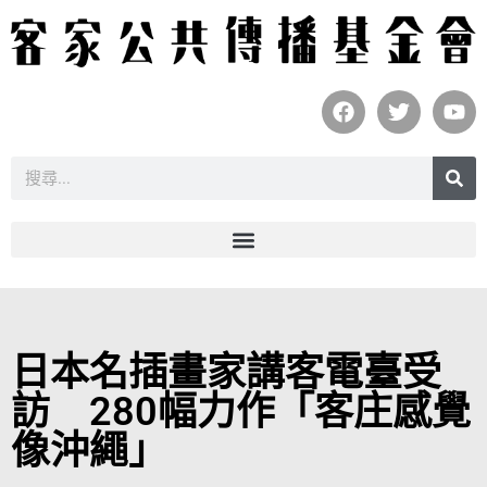
日本名插畫家講客電臺受
訪 280幅力作「客庄感覺
像沖繩」