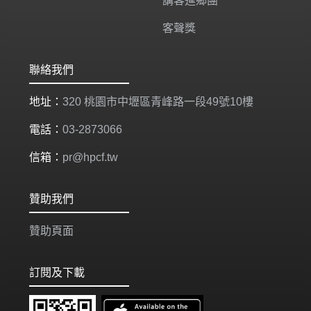
講客進鄉團
客聲獎
聯絡我們
地址：
320 桃園市中壢區青峰路一段49號10樓
電話：
03-2873066
信箱：
pr@hpcf.tw
贊助我們
贊助頁面
訂閱及下載