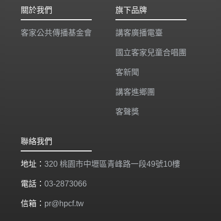
關於我們
旗下品牌
客家公共傳播基金會
講客廣播電臺
國立客家兒童合唱團
客新聞
講客進鄉團
客聲獎
聯絡我們
地址：
320 桃園市中壢區青峰路一段49號10樓
電話：
03-2873066
信箱：
pr@hpcf.tw