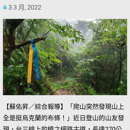
3 3 月, 2022
【蘇佑昇／綜合報導】「爬山突然發現山上
全是挺烏克蘭的布條！」近日登山的山友發
現，台三線上的樟之細路古道，長達270公