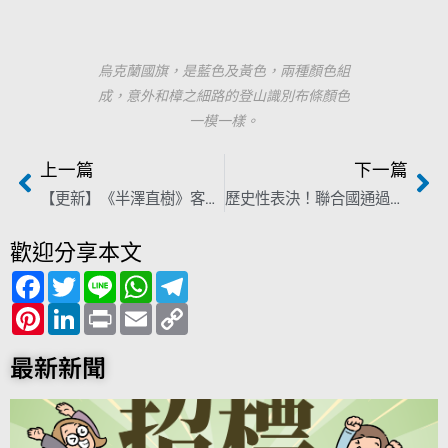
烏克蘭國旗，是藍色及黃色，兩種顏色組
成，意外和樟之細路的登山識別布條顏色
一模一樣。
上一篇
下一篇
【更新】《半澤直樹》客語版今晚首播 觀眾驚「竟有客語字幕」
歷史性表決！聯合國通過決議譴責俄羅斯 要求無條件撤軍
歡迎分享本文
F
T
L
W
T
a
w
i
h
e
c
P
i
L
n
P
a
E
l
C
e
i
t
i
e
r
t
m
e
o
b
n
t
n
i
s
a
g
p
o
t
e
k
n
A
i
r
y
最新新聞
o
e
r
e
t
p
l
a
L
k
r
d
p
m
i
e
I
n
s
n
k
t