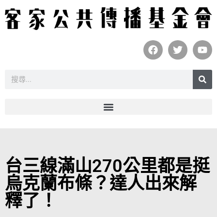
台三線滿山270公里都是挺
烏克蘭布條？達人出來解
釋了！