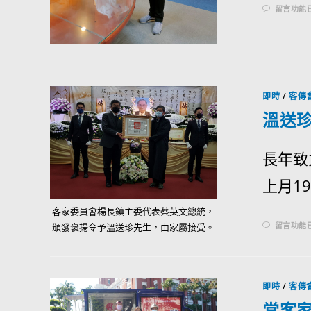
留言功能
即時
/
客傳
溫送
長年致
上月19
客家委員會楊長鎮主委代表蔡英文總統，
留言功能
頒發褒揚令予溫送珍先生，由家屬接受。
即時
/
客傳
當客家