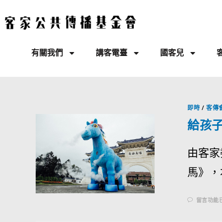
有關我們
講客電臺
國客兒
即時
/
客傳
給孩
由客家
馬》，本
留言功能