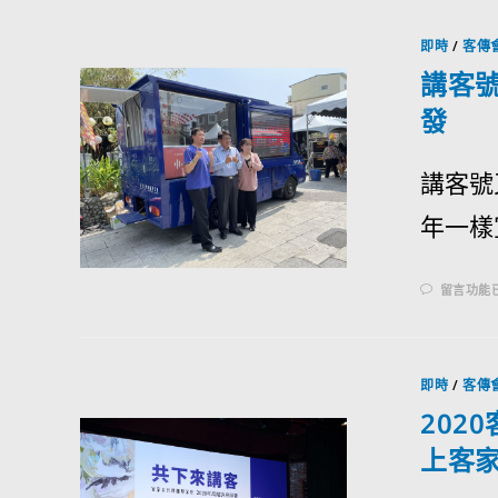
即時
/
客傳
講客
發
講客號
年一樣
留言功能
即時
/
客傳
202
上客