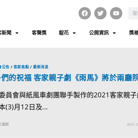
客新聞
客聲獎
靛花
公開資訊
獎
會公告
/
客家焦點
/
最新消息
子們的祝福 客家親子劇《雨馬》將於兩廳
委員會與紙風車劇團聯手製作的2021客家親子
(3)月12日及...
已關閉
2021-0