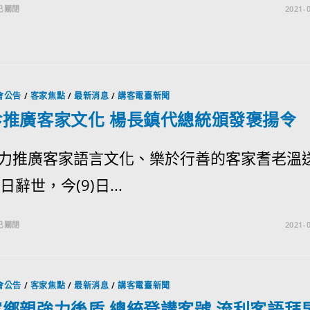
已關閉
2021-0
會公告
/
客家焦點
/
最新消息
/
講客電臺新聞
珍推廣客家文化 楊長鎮代總統頒發褒揚令
力推廣客家語言文化、樂於行善的客家耆老溫
日辭世，今(9)日...
已關閉
2021-0
會公告
/
客家焦點
/
最新消息
/
講客電臺新聞
鄉親強力後盾 總統登講客號 流利客語拜