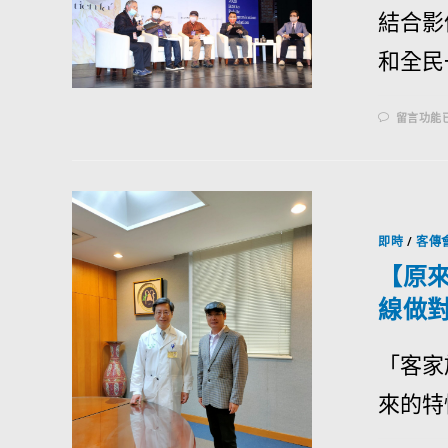
結合影
和全民
留言功能
即時
/
客傳
【原
線做
「客家
來的特