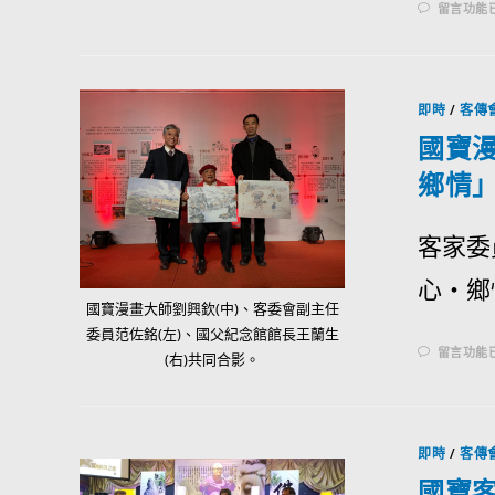
留言功能
即時
/
客傳
國寶漫
鄉情
客家委
心‧鄉情
國寶漫畫大師劉興欽(中)、客委會副主任
委員范佐銘(左)、國父紀念館館長王蘭生
留言功能
(右)共同合影。
即時
/
客傳
國寶