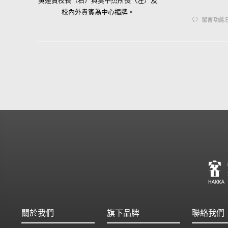
吳連賞校長（右）與吳中杰所長（左）及
校內外貴賓為中心揭牌。
留言功能
關於我們
旗下品牌
聯絡我們