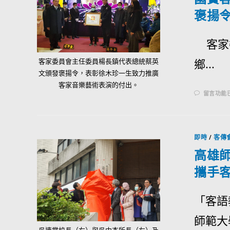
褒揚
客家委
鄉...
客家委員會主任委員楊長鎮代表總統蔡英
文頒發褒揚令，表彰徐木珍一生致力推廣
客家音樂藝術表演的付出。
留言功能
即時
/
客傳
高雄
攜手
「客語
師範大