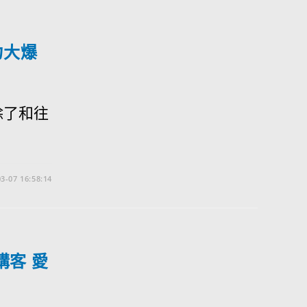
力大爆
除了和往
3-07 16:58:14
講客 愛