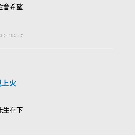
金會希望
3-04 18:21:17
親上火
能生存下