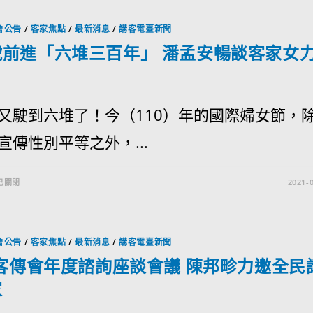
會公告
/
客家焦點
/
最新消息
/
講客電臺新聞
號前進「六堆三百年」 潘孟安暢談客家女
又駛到六堆了！今（110）年的國際婦女節，
宣傳性別平等之外，...
已關閉
2021-0
會公告
/
客家焦點
/
最新消息
/
講客電臺新聞
0客傳會年度諮詢座談會議 陳邦畛力邀全民
家