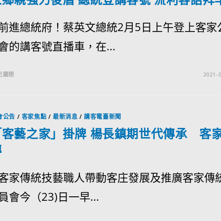
前進總統府！蔡英文總統2月5日上午登上客家
會的講客號直播車，在...
已關閉
2021-0
會公告
/
客家焦點
/
最新消息
/
講客電臺新聞
「客藝之家」掛牌 楊長鎮期世代傳承 客
傳
客家傳統技藝職人帶動客庄發展及推廣客家傳
會今（23)日一早...