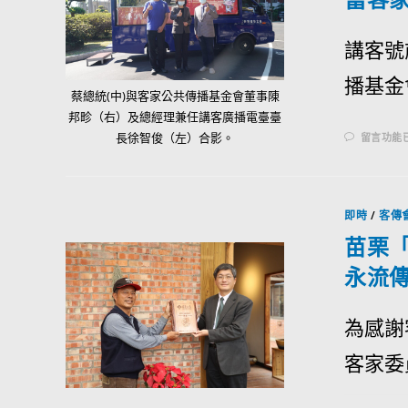
講客號
播基金
蔡總統(中)與客家公共傳播基金會董事陳
邦畛（右）及總經理兼任講客廣播電臺臺
長徐智俊（左）合影。
留言功能
即時
/
客傳
苗栗
永流
為感謝
客家委員