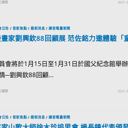
已關閉
2021-0
會公告
/
客家焦點
/
最新消息
/
講客電臺新聞
畫家劉興欽88回顧展 范佐銘力邀體驗「
」
員會將於1月15日至1月31日於國父紀念館舉
─劉興欽88回顧...
已關閉
2021-0
會公告
/
客家焦點
/
最新消息
/
講客電臺新聞
客家山歌大師徐木珍追思會 楊長鎮代表頒