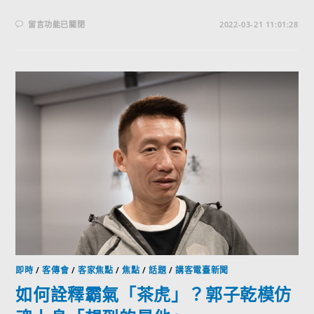
留言功能已關閉
2022-03-21 11:01:28
即時
/
客傳會
/
客家焦點
/
焦點
/
話題
/
講客電臺新聞
如何詮釋霸氣「茶虎」？郭子乾模仿