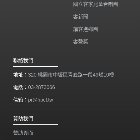
國立客家兒童合唱團
客新聞
講客進鄉團
客聲獎
聯絡我們
地址：
320 桃園市中壢區青峰路一段49號10樓
電話：
03-2873066
信箱：
pr@hpcf.tw
贊助我們
贊助頁面