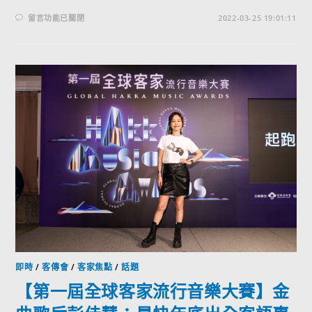
留言功能已關閉
2022-03-25 19:01:11
即時
/
客傳會
/
客家焦點
/
話題
【第一屆全球客家流行音樂大賽】金