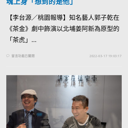
魂上身「想到的是他」
【李台源／桃園報導】知名藝人郭子乾在
《茶金》劇中飾演以北埔姜阿新為原型的
「茶虎」...
留言功能已關閉
2022-03-17 19:03:17