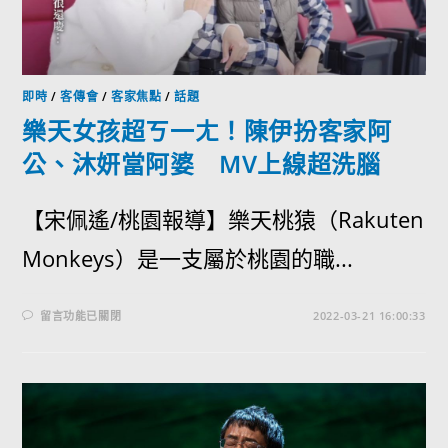
即時
/
客傳會
/
客家焦點
/
話題
樂天女孩超ㄎ一ㄤ！陳伊扮客家阿
公、沐妍當阿婆 MV上線超洗腦
【宋佩遙/桃園報導】樂天桃猿（Rakuten
Monkeys）是一支屬於桃園的職...
留言功能已關閉
2022-03-21 16:00:33