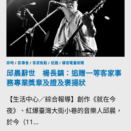
即時
/
客傳會
/
客家焦點
/
話題
/
講客電臺新聞
邱晨辭世 楊長鎮：追贈一等客家事
務專業獎章及證及褒揚狀
【生活中心／綜合報導】創作《就在今
夜》、紅爆臺灣大街小巷的音樂人邱晨，
於今（11...