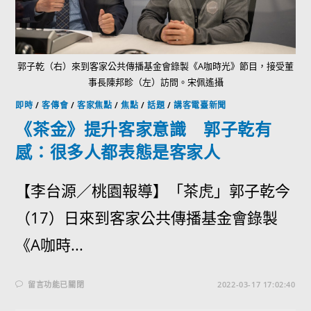
郭子乾（右）來到客家公共傳播基金會錄製《A咖時光》節目，接受董
事長陳邦畛（左）訪問。宋佩遙攝
即時
/
客傳會
/
客家焦點
/
焦點
/
話題
/
講客電臺新聞
《茶金》提升客家意識 郭子乾有
感：很多人都表態是客家人
【李台源／桃園報導】「茶虎」郭子乾今
（17）日來到客家公共傳播基金會錄製
《A咖時...
留言功能已關閉
2022-03-17 17:02:40