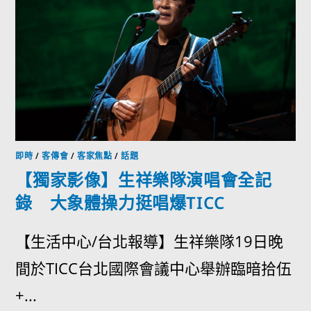
即時
/
客傳會
/
客家焦點
/
話題
【獨家影像】生祥樂隊演唱會全記
錄 大象體操力挺唱爆TICC
【生活中心/台北報導】生祥樂隊19日晚
間於TICC台北國際會議中心舉辦臨暗拾伍
+...