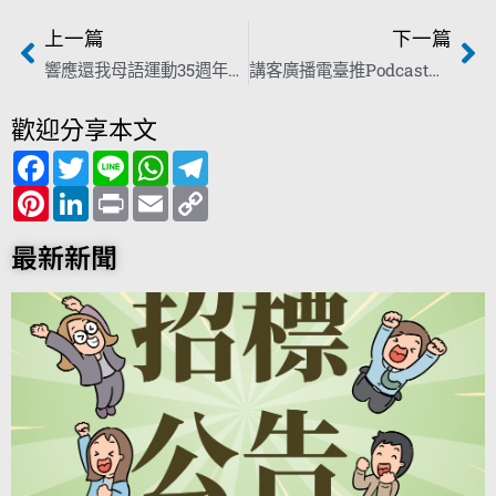
上一篇
下一篇
響應還我母語運動35週年 客傳會宣布明年推全新Podcast系列節目
講客廣播電臺推Podcast讓客語走入生活 近30節目元旦接力上線
歡迎分享本文
F
T
L
W
T
a
w
i
h
e
c
P
i
L
n
P
a
E
l
C
e
i
t
i
e
r
t
m
e
o
b
n
t
n
i
s
a
g
p
o
t
e
k
n
A
i
r
y
最新新聞
o
e
r
e
t
p
l
a
L
k
r
d
p
m
i
e
I
n
s
n
k
t