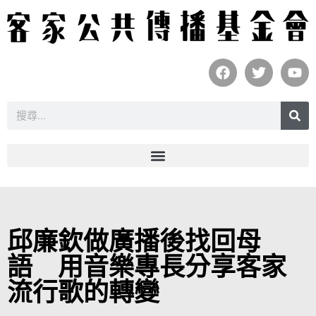
邱廉欽做廣播後找回母
語 用音樂專長分享客家
流行歌的轉變