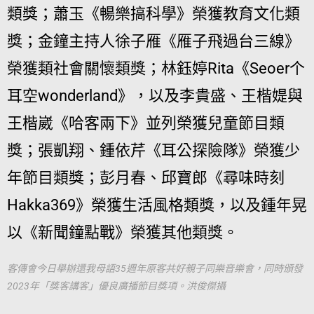
類獎；蕭玉《暢樂搞科學》榮獲教育文化類
獎；金鐘主持人徐子雁《雁子飛過台三線》
榮獲類社會關懷類獎；林鈺婷Rita《Seoer个
耳空wonderland》，以及李貴盛、王楷媞與
王楷崴《哈客兩下》並列榮獲兒童節目類
獎；張凱翔、鍾依芹《耳公探險隊》榮獲少
年節目類獎；彭月春、邱寶郎《尋味時刻
Hakka369》榮獲生活風格類獎，以及鍾年晃
以《新聞鐘點戰》榮獲其他類獎。
客傳會今日舉辦還我母語35週年原客共好親子同樂音樂會，同時頒發
2023年「獎客講客」優良廣播節目獎項。洪俊傑攝