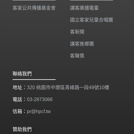
客家公共傳播基金會
講客廣播電臺
國立客家兒童合唱團
客新聞
講客進鄉團
客聲獎
聯絡我們
地址：
320 桃園市中壢區青峰路一段49號10樓
電話：
03-2873066
信箱：
pr@hpcf.tw
贊助我們