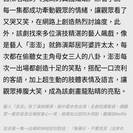
每一集都成功牽動觀眾的情緒，讓觀眾看了
又哭又笑，在網路上創造熱烈討論度，此
外，該劇找來多位演技精湛的藝人飆戲，像
是藝人「澎澎」就飾演鄰居阿婆許太太，每
次都在偷聽女主角母女三人的八卦，澎澎每
次一出場都創造十足的笑點，搭配一口流利
的客語，加上超生動的肢體表情及語言，讓
觀眾捧腹大笑，成為該劇畫龍點睛的亮點。
藝人「澎澎」除了演技精湛，劇中還本色出演，全劇狂講客語，讓觀
眾一看到澎澎出場就會心一笑，是網友公認的大亮點。翻攝自Netflix
澎澎第一集一出場和林柏宏的對話：「無著衫，不驚見笑（沒穿衣