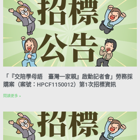
e
I
n
s
n
k
t
「『交陪學母語 臺灣一家親』啟動記者會」勞務採
購案（案號：HPCF1150012）第1次招標資訊
閱讀更多 »