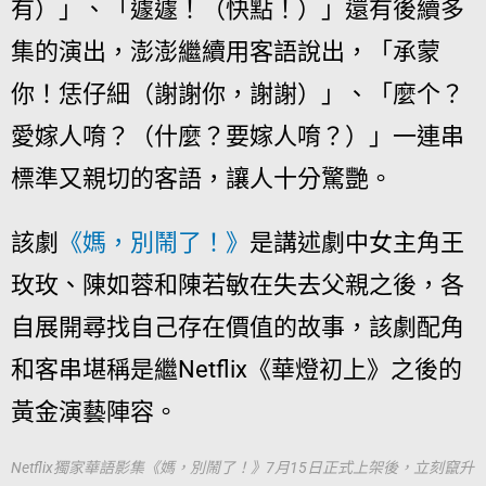
有）」、「遽遽！（快點！）」還有後續多
集的演出，澎澎繼續用客語說出，「承蒙
你！恁仔細（謝謝你，謝謝）」、「麼个？
愛嫁人唷？（什麼？要嫁人唷？）」一連串
標準又親切的客語，讓人十分驚艷。
該劇
《媽，別鬧了！》
是講述劇中女主角王
玫玫、陳如蓉和陳若敏在失去父親之後，各
自展開尋找自己存在價值的故事，該劇配角
和客串堪稱是繼
Netflix
《華燈初上》之後的
黃金演藝陣容。
Netflix獨家華語影集《媽，別鬧了！》7月15日正式上架後，立刻竄升