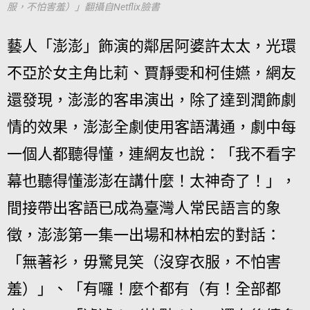
服，不怕害羞）」翻攝自Netflix臉書
藝人「澎澎」飾演的鄰居阿婆許太太，光環
不亞於女主角比莉、賈靜雯和柯佳嬿，網友
還發現，澎澎的客串演出，除了達到潤飾劇
情的效果，澎澎全劇使用客語溝通，劇中每
一個人都聽得懂，連網友也說：「我不看字
幕也聽得懂澎澎在講什麼！太神奇了！」，
間接帶出客語已成為臺灣人常民語言的象
徵，澎澎第一集一出場和林柏宏的對話：
「無著衫，毋驚見笑（沒穿衣服，不怕害
羞）」、「有囉！麼个都有（有！全部都