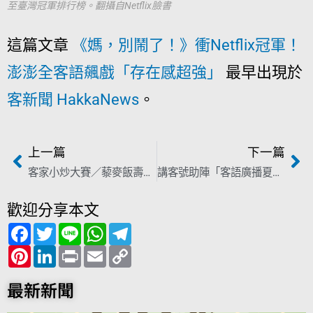
至臺灣冠軍排行榜。翻攝自Netflix臉書
這篇文章
《媽，別鬧了！》衝Netflix冠軍！
澎澎全客語飆戲「存在感超強」
最早出現於
客新聞 HakkaNews
。
上一篇
下一篇
客家小炒大賽／藜麥飯壽司絕妙創意 「家味香客家廚房」中區封王
講客號助陣「客語廣播夏令營」 花東孩童客語講超溜！
歡迎分享本文
F
T
L
W
T
a
w
i
h
e
c
P
i
L
n
P
a
E
l
C
e
i
t
i
e
r
t
m
e
o
b
n
t
n
i
s
a
g
p
o
t
e
k
n
A
i
r
y
最新新聞
o
e
r
e
t
p
l
a
L
k
r
d
p
m
i