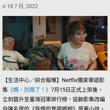
18 7 月, 2022
【生活中心／綜合報導】
Netflix
獨家華語影
集
《媽，別鬧了！》
7
月
15
日正式上架後，
立刻竄升至臺灣冠軍排行榜，這齣影集改編
自陳名珉的《我媽的異國婚姻》原著小說，