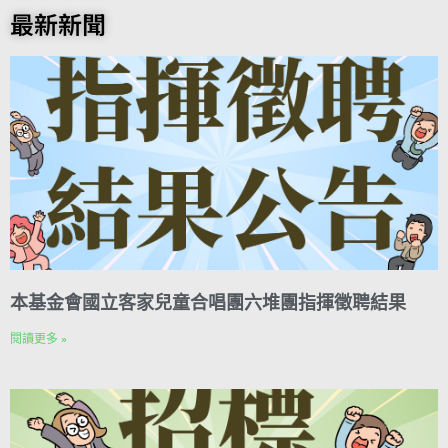
o
t
e
k
n
A
i
r
y
最新新聞
o
e
r
e
t
p
l
a
L
k
r
d
p
m
i
e
I
n
s
n
k
t
本基金會國立客家兒童合唱團六堆團指揮徵聘結果
閱讀更多 »