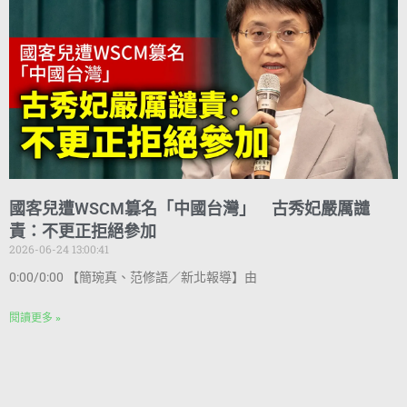
國客兒遭WSCM篡名「中國台灣」 古秀妃嚴厲譴
責：不更正拒絕參加
2026-06-24 13:00:41
0:00/0:00 【簡琬真、范修語／新北報導】由
閱讀更多 »