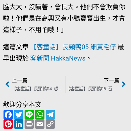
膽大大，沒嚇著，會長大。他們不會欺負你
啦！他們是在高興又有小鴨寶寶出生，才會
這樣子，不用怕哦！」
這篇文章
【客童話】長頸鴨05-細黃毛仔
最
早出現於
客新聞 HakkaNews
。
上一篇
下一篇
【客童話】長頸鴨04-想孵卵个鴨嫲
【客童話】長頸鴨06-番鴨公
歡迎分享本文
F
T
L
W
T
a
w
i
h
e
c
P
i
L
n
P
a
E
l
C
e
i
t
i
e
r
t
m
e
o
b
n
t
n
i
s
a
g
p