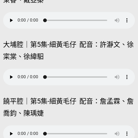
大埔腔｜第5集-細黃毛仔 配音：許瀞文、徐
寀棠、徐緯馹
饒平腔｜第5集-細黃毛仔 配音：詹孟霖、詹
喬鈞、陳瑀婕