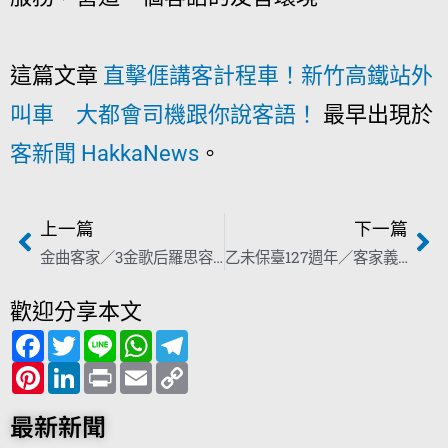
這篇文章
直擊𠊎講客計程車！新竹高鐵站外
叫車 大都會司機跟你說客語！
最早出現於
客新聞 HakkaNews
。
上一篇
下一篇
金曲客家／3金歌后羅思容《今本日係馬》 網友：「歌聲像電流竄全身！」
乙未保臺127週年／客家義民保台激烈抵抗 明首戰地14000朵玫瑰悼英靈
歡迎分享本文
F
T
L
W
T
a
w
i
h
e
c
P
i
L
n
P
a
E
l
C
e
i
t
i
e
r
t
m
e
o
b
n
t
n
i
s
a
g
p
o
t
e
k
n
A
i
r
y
最新新聞
o
e
r
e
t
p
l
a
L