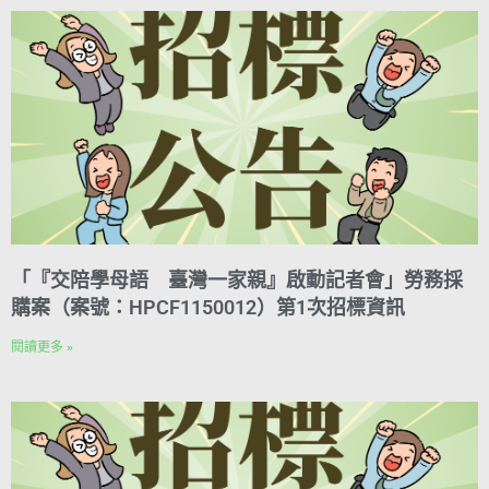
k
r
d
p
m
i
e
I
n
s
n
k
t
「『交陪學母語 臺灣一家親』啟動記者會」勞務採
購案（案號：HPCF1150012）第1次招標資訊
閱讀更多 »