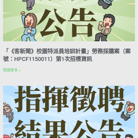
「《客新聞》校園特派員培訓計畫」勞務採購案（案
號：HPCF1150011）第1次招標資訊
閱讀更多 »