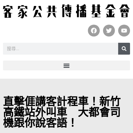
直擊𠊎講客計程車！新竹
高鐵站外叫車 大都會司
機跟你說客語！