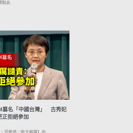
標點此
CM篡名「中國台灣」 古秀妃
更正拒絕參加
【簡琬真、范修語／新北報導】由