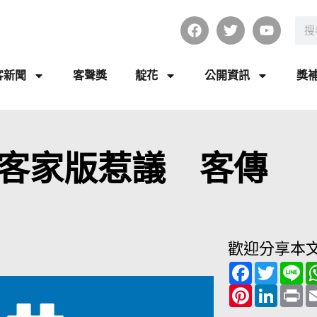
客新聞
客聲獎
靛花
公開資訊
獎
客家版惹議 客傳
歡迎分享本
F
T
L
a
w
i
c
P
i
L
n
P
e
i
t
i
e
r
b
n
t
n
i