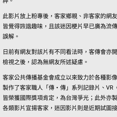
粹。
此影片放上粉專後，客家鄉親、非客家的網
皆覺得詼諧趣味，且該迷因梗片早已廣為流
誤解。
日前有網友對該片有不同看法時，客傳會亦
檢視之後，認為無網友所述疑慮。
客家公共傳播基金會成立以來致力於各種影
製作了客家職人「傳・傳」系列記錄片、VR
皆榮獲國際獎項肯定，為台灣爭光；此外亦
各類影片宣揚客家，迷因影片則是近期試圖