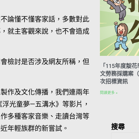
友不論懂不懂客家話，多數對此
傳，就主客觀來說，也不會造成
開會檢討是否涉及網友所稱，但
「115年度靛
文勞務採購案（案
次招標資訊
像製作及文化傳播，我們連兩年
閱讀更多 »
《浮光童夢—五溝水》等影片，
製作多種客家音樂、走讀台灣等
搜尋
接近年輕族群的新嘗試。