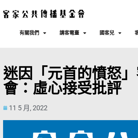
有關我們
講客電臺
國客兒
迷因「元首的憤怒」
會：虛心接受批評
11 5 月, 2022