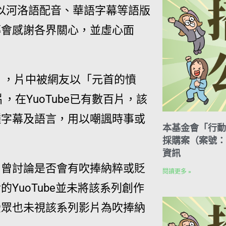
台上以河洛語配音、華語字幕等語版
傳會感謝各界關心，並虛心面
》，片中被網友以「元首的憤
，在YuoTube已有數百片，該
種字幕及語言，用以嘲諷時事或
本基金會「行動
採購案（案號：H
資訊
，曾討論是否會有吹捧納粹或貶
閱讀更多 »
YuoTube並未將該系列創作
受眾也未視該系列影片為吹捧納