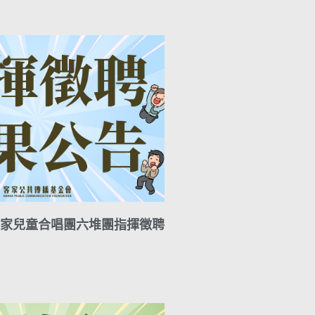
A
i
r
y
p
l
a
L
p
m
i
n
k
家兒童合唱團六堆團指揮徵聘