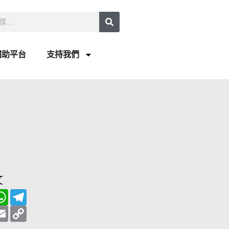
補助平台
支持我們
文
W
T
h
e
a
E
l
C
t
m
e
o
s
a
g
p