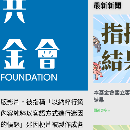
o
t
e
k
n
最新新聞
o
e
r
e
t
k
r
d
e
I
s
n
t
本基金會國立客
結果
家版影片，被指稱「以納粹行銷
閱讀更多 »
，內容純粹以客語方式進行迷因
首的憤怒」迷因梗片被製作成各