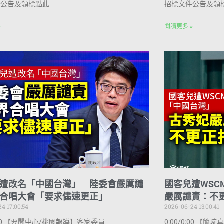
件公告及領標點此
招標文件公告及領
»
閱讀更多 »
遭改名「中國台灣」 陸委會嚴厲譴
國客兒遭WS
合唱大會「要求儘速更正」
嚴厲譴責：不
4 17:00:54
2026-06-24 13:00:41
0:00 【要聞中心/桃園報導】客家委員
0:00/0:00 