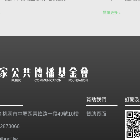
»
閱讀更多 »
贊助我們
訂閱及
20 桃園市中壢區青峰路一段49號10樓
贊助頁面
-2873066
@hpcf.tw