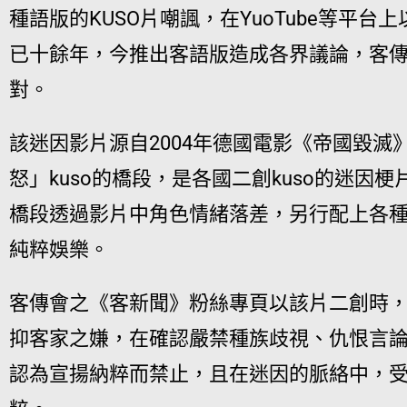
種語版的KUSO片嘲諷，在YuoTube等平
已十餘年，今推出客語版造成各界議論，客
對。
該迷因影片源自2004年德國電影《帝國毀滅
怒」kuso的橋段，是各國二創kuso的迷因梗片
橋段透過影片中角色情緒落差，另行配上各
純粹娛樂。
客傳會之《客新聞》粉絲專頁以該片二創時
抑客家之嫌，在確認嚴禁種族歧視、仇恨言論的
認為宣揚納粹而禁止，且在迷因的脈絡中，