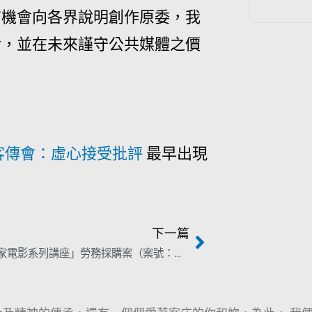
有機會向各界說明創作原委，我
論，並在未來謹守公共媒體之價
客傳會：虛心接受批評
最早出現
下一篇
111年「客家電影系列講座」勞務採購案（案號：HPCF1110014）公告