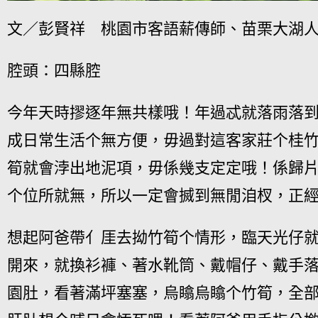
文／彭賢祥 桃園市客語薪傳師、苗栗大湖
腔頭：四縣腔
今年天時摎逐年無共樣哦！年過忒就落雨落到
成日常生活个無方便，毋過對這客家莊个桂
筍就會浡出地泥項，毋係幾支定定哦！係歸
个位所就無，所以一定會搣到無閒洎杈，正
想起阿爸帶亻厓去拗竹筍个情形，臨天光仔
開來，就換衫褲、著水靴筒、戴帽仔、戴手
園肚，看著滿坪塞塞，烏䁯烏䁯个竹筍，全