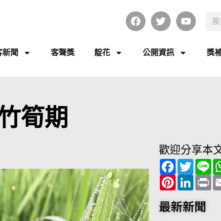
客新聞
客聲獎
靛花
公開資訊
獎
竹筍期
歡迎分享本
F
T
L
a
w
i
c
P
i
L
n
P
e
i
t
i
e
r
b
n
t
n
i
o
t
e
k
n
最新新聞
o
e
r
e
t
k
r
d