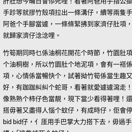
肝肚想今晡日會悿死哩！看著阿爸用手指公
手跈等就摎竹殼項拉出一條溝仔，續等兩隻
阿爸个手腳當遽，一條條緊拂到家濟仔肚項
就歸家濟仔淰淰哩。
竹筍期同時乜係油桐花開花个時節，竹園肚
个油桐樹，所以竹園肚个地泥項，會有一褡
項，心情係當暢快个，試著拗竹筍係當生趣
好，有跏跏糾糾个蛇哥，看著就愛遽遽瀉走
像熟熟个柿仔色當靚，現下當少看得著哩！
搭毋著又盡得人惱个蚊仔，有成時仔，佢會停在
bid bid仔，亻厓用手巴掌大力搭下去，毋