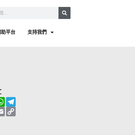
補助平台
支持我們
文
W
T
h
e
a
E
l
C
t
m
e
o
s
a
g
p
A
i
r
y
p
l
a
L
p
m
i