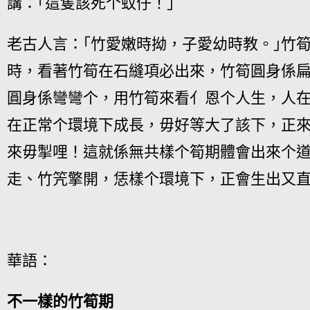
講：｢這隻該死个蚊仔！｣
老古人言：｢竹愛嫩時拗，子愛幼時教。｣竹
時，看著竹筍在石縫項必出來，竹筍圓身係扁
圓身係彎彎个，用竹筍來看亻恩个人生，人
在正常个環境下成長，毋好等大了該下，正
來毋掣哩！這就係無共樣个筍期體會出來个
走、竹笐擎開，恁樣个環境下，正會生出又
華語：
不一樣的竹筍期