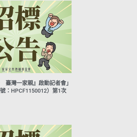
n
k
 臺灣一家親』啟動記者會」
：HPCF1150012）第1次