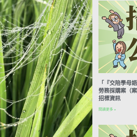
e
I
s
n
t
「『交陪學母語
勞務採購案（案號
招標資訊
閱讀更多 »