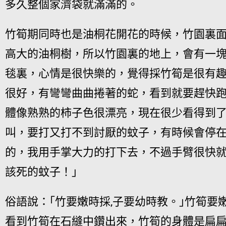
多久整個家濟袋就滿滿的。
竹筍期同時也是油桐花開花的時候，竹園裏
高大的油桐樹，所以竹園裏的地上，會有一
毯裏，心情是很快樂的，覺得採竹筍是很有
很好，有彎彎曲曲捲著的蛇，看到就要趕快
體像熟熟的柿子色很漂亮，現在很少看得到
叫，要打又打不到討厭的蚊子，有時候會停
的，我用手掌大力的打下去，不過手臂很快就
該死的蚊子！｣
俗語說：｢竹要嫩時採,子要幼時教。｣竹筍要
看到竹筍在石縫中鑽出來，竹筍的身體是扁