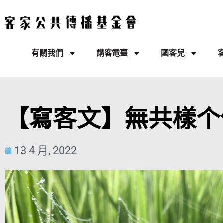
有關我們
講客電臺
國客兒
【寫客文】無共樣个
13 4 月, 2022