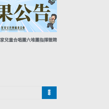
家兒童合唱團六堆團指揮徵聘
搜
尋