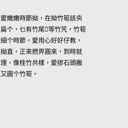
筍愛嫩嫩時節拗，在拗竹筍該央
扁个，乜有竹尾𠖄等竹笐，竹筍
在細个時節，愛用心好好仔教，
來拗直，正來撚畀圓來，到時就
道理，像桂竹共樣，愛摎石頭搬
直又圓个竹筍。