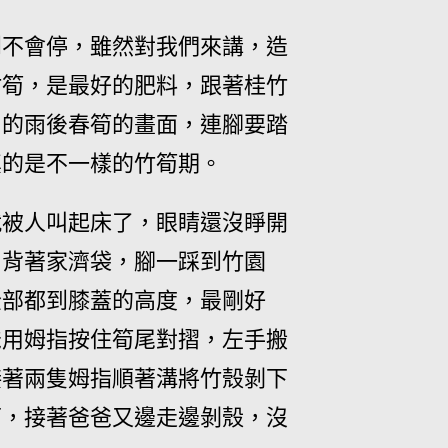
到不會停，雖然對我們來講，造
竹筍，是最好的肥料，跟著桂竹
片的雨後春筍的畫面，連腳要踏
真的是不一樣的竹筍期。
就被人叫起床了，眼睛還沒睜開
、背著家濟袋，腳一踩到竹園
全部都到膝蓋的高度，最剛好
爸用姆指按住筍尾對摺，左手搬
接著兩隻姆指順著溝將竹殼剝下
面，接著爸爸又邊走邊剝殼，沒