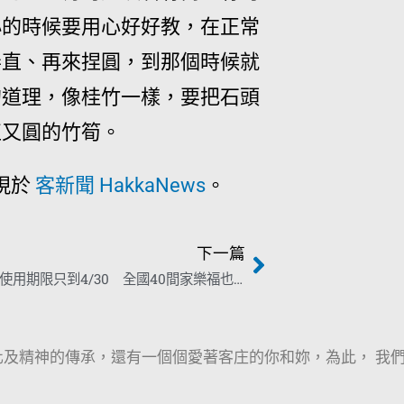
小的時候要用心好好教，在正常
弄直、再來捏圓，到那個時候就
的道理，像桂竹一樣，要把石頭
直又圓的竹筍。
現於
客新聞 HakkaNews
。
下一篇
客庄券2.0使用期限只到4/30 全國40間家樂福也可以用
及精神的傳承，還有一個個愛著客庄的你和妳，為此， 我