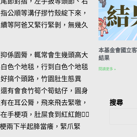
撳尾節對摺，左手扳等頭節、右
手指公順等溝仔摎竹殼綻下來，
，續等阿爸又緊行緊剝，無幾久
本基金會國立客
項抑係園脣，輒常會生幾頭高大
結果
係白色个地毯，行到白色个地毯
閱讀更多 »
又好搞个頭路，竹園肚生態異
！還有會食竹筍个筍蛄仔，圓身
搜尋
還有在耳公脣，飛來飛去緊噭，
手梗項，肚屎食到紅紅飽𩜰𩜰
過手梗兩下半起胮當癢，緊爪緊