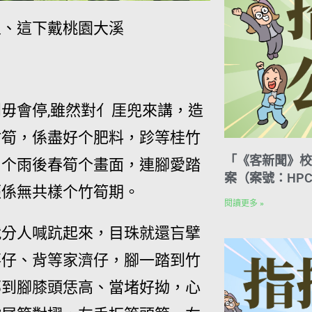
人、這下戴桃園大溪
毋會停,雖然對亻厓兜來講，造
竹筍，係盡好个肥料，跈等桂竹
「《客新聞》校
片个雨後春筍个畫面，連腳愛踏
案（案號：HPC
經係無共樣个竹筍期。
閱讀更多 »
就分人喊䟘起來，目珠就還吂擘
落仔、背等家濟仔，腳一踏到竹
部到腳膝頭恁高、當堵好拗，心