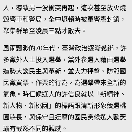
人，導致另一波衝突再起，這次甚至放火燒
毀警車和警局，全中壢頓時被軍警憲封鎖，
聚集群眾至凌晨三點才散去。
風雨飄渺的70年代，臺灣政治逐漸鬆綁，許
多黨外人士投入選舉，黨外參選人藉由選舉
造勢大談民主與革新，並大力抨擊、防範國
民黨買票、作票的行為，為選舉帶來全新的
氣象。時任候選人的許信良就以「新精神、
新人物、新桃園」的標語跟清新形象競選桃
園縣長，與保守且迂腐的國民黨候選人歐憲
瑜有截然不同的觀感。