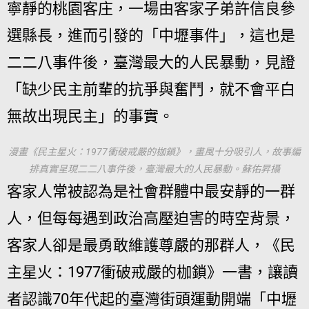
寧靜的桃園客庄，一場由客家子弟許信良參
選縣長，進而引發的「中壢事件」，這也是
二二八事件後，臺灣最大的人民暴動，見證
「缺少民主前輩的抗爭與奮鬥，就不會平白
無故出現民主」的事實。
漫畫《民主星火：1977衝破戒嚴的枷鎖》，畫風十分吸引人，故事編
排真實呈現二二八事件後，臺灣最大的人民暴動。蘇佑昇攝
客家人常被認為是社會群體中最安靜的一群
人，但每每遇到政治高壓迫害的時空背景，
客家人卻是最勇敢維護尊嚴的那群人，《民
主星火：1977衝破戒嚴的枷鎖》一書，讓讀
者認識70年代起的臺灣街頭運動開端「中壢