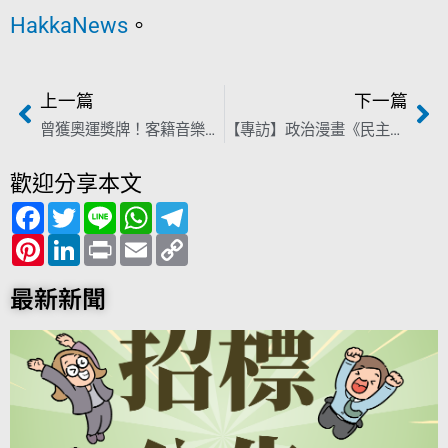
HakkaNews
。
上一篇
下一篇
曾獲奧運獎牌！客籍音樂家江文也音樂會「罕見作品」明登場
【專訪】政治漫畫《民主星火》明發表 製作人張辰漁：敢對抗壓迫的都是時代主角
歡迎分享本文
F
T
L
W
T
a
w
i
h
e
c
P
i
L
n
P
a
E
l
C
e
i
t
i
e
r
t
m
e
o
b
n
t
n
i
s
a
g
p
o
t
e
k
n
A
i
r
y
最新新聞
o
e
r
e
t
p
l
a
L
k
r
d
p
m
i
e
I
n
s
n
k
t