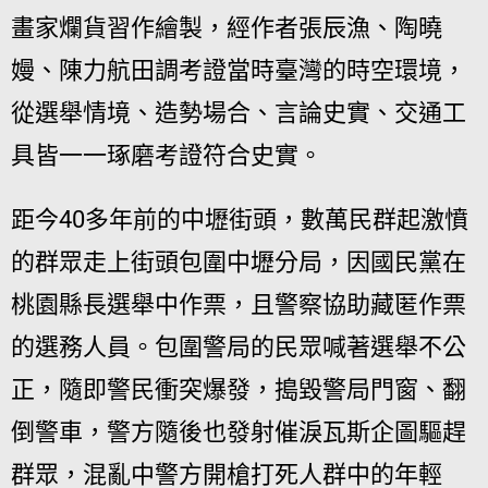
畫家爛貨習作繪製，經作者張辰漁、陶曉
嫚、陳力航田調考證當時臺灣的時空環境，
從選舉情境、造勢場合、言論史實、交通工
具皆一一琢磨考證符合史實。
距今40多年前的中壢街頭，數萬民群起激憤
的群眾走上街頭包圍中壢分局，因國民黨在
桃園縣長選舉中作票，且警察協助藏匿作票
的選務人員。包圍警局的民眾喊著選舉不公
正，隨即警民衝突爆發，搗毀警局門窗、翻
倒警車，警方隨後也發射催淚瓦斯企圖驅趕
群眾，混亂中警方開槍打死人群中的年輕