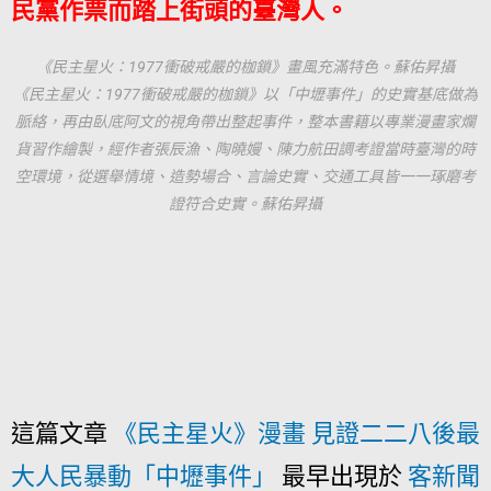
民黨作票而踏上街頭的臺灣人。
《民主星火：1977衝破戒嚴的枷鎖》畫風充滿特色。蘇佑昇攝
《民主星火：1977衝破戒嚴的枷鎖》以「中壢事件」的史實基底做為
脈絡，再由臥底阿文的視角帶出整起事件，整本書籍以專業漫畫家爛
貨習作繪製，經作者張辰漁、陶曉嫚、陳力航田調考證當時臺灣的時
空環境，從選舉情境、造勢場合、言論史實、交通工具皆一一琢磨考
證符合史實。蘇佑昇攝
這篇文章
《民主星火》漫畫 見證二二八後最
大人民暴動「中壢事件」
最早出現於
客新聞