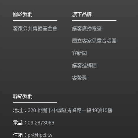
關於我們
旗下品牌
客家公共傳播基金會
講客廣播電臺
國立客家兒童合唱團
客新聞
講客進鄉團
客聲獎
聯絡我們
地址：
320 桃園市中壢區青峰路一段49號10樓
電話：
03-2873066
信箱：
pr@hpcf.tw