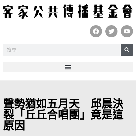
聲勢猶如五月天 邱晨決
裂「丘丘合唱團」竟是這
原因