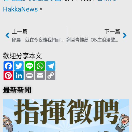
HakkaNews
。
上一篇
下一篇
邱晨 就在今夜離我們而去 享壽72歲
謝哲青推薦《客庄浪漫散策》 「談起客庄文化，你想到了什麼？」
歡迎分享本文
F
T
L
W
T
a
w
i
h
e
c
P
i
L
n
P
a
E
l
C
e
i
t
i
e
r
t
m
e
o
b
n
t
n
i
s
a
g
p
o
t
e
k
n
A
i
r
y
最新新聞
o
e
r
e
t
p
l
a
L
k
r
d
p
m
i
e
I
n
s
n
k
t