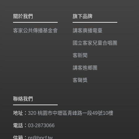
關於我們
旗下品牌
客家公共傳播基金會
講客廣播電臺
國立客家兒童合唱團
客新聞
講客進鄉團
客聲獎
聯絡我們
地址：
320 桃園市中壢區青峰路一段49號10樓
電話：
03-2873066
信箱：
pr@hpcf.tw