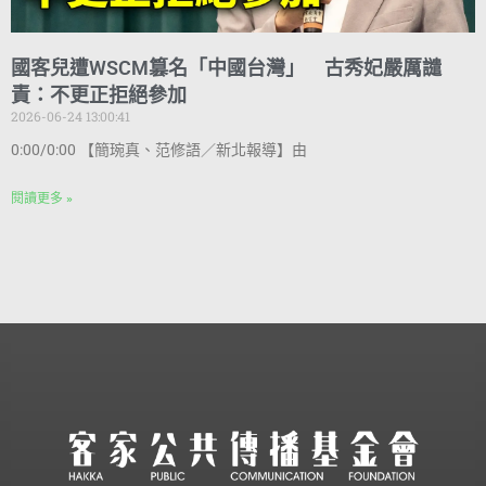
國客兒遭WSCM篡名「中國台灣」 古秀妃嚴厲譴
責：不更正拒絕參加
2026-06-24 13:00:41
0:00/0:00 【簡琬真、范修語／新北報導】由
閱讀更多 »