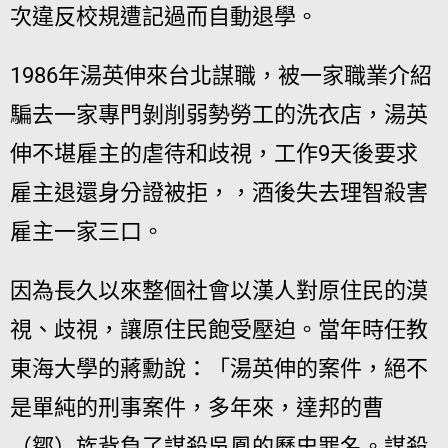
次違反校規遭記過而自動退學。
1986年湯英伸來台北謀職，被一家職業介紹
騙去一家專門剝削弱勢勞工的洗衣店，湯英
伸不堪雇主的虐待和歧視，工作9天後要求
雇主退還身分證被拒，，酒後失去理智殺害
雇主一家三口。
因為長久以來整個社會以漢人對原住民的漠
視、歧視，讓原住民飽受壓迫。
當年時任教
東海大學的蔣勳說：「湯英伸的案件，絕不
是單純的刑事案件，多年來，達邦的曹
（鄒）族背負了謀殺吳鳳的歷史罪名。謀殺