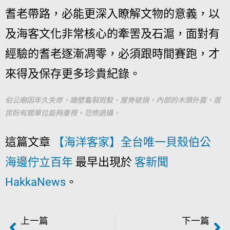
耆老帶路，必能更深入瞭解文物的意義，以
及海客文化非常核心的牽罟及石滬，面對有
經驗的耆老逐漸凋零，必須跟時間賽跑，才
來得及保存更多珍貴紀錄。
伯公廟因年久失修，牆壁龜裂斑駁、屋脊破損，內部的木頭外露，居
民盼有關單位能夠重視。范修語攝，
這篇文章
【海洋客家】全台唯一貝殼伯公
海邊佇立百年
最早出現於
客新聞
HakkaNews
。
上一篇
下一篇