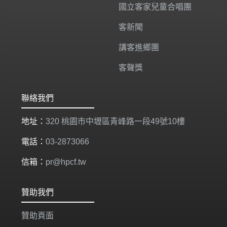
國立客家兒童合唱團
客新聞
講客進鄉團
客聲獎
聯絡我們
地址：
320 桃園市中壢區青峰路一段49號10樓
電話：
03-2873066
信箱：
pr@hpcf.tw
贊助我們
贊助頁面