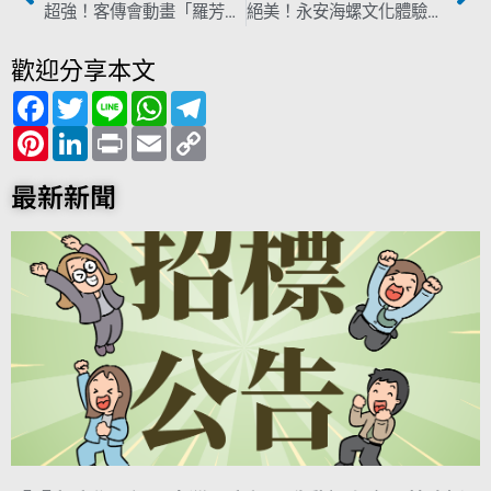
超強！客傳會動畫「羅芳伯」第五度拿獎 入選聖安東尼奧獨立電影節
絕美！永安海螺文化體驗園區今開幕 ４大亮點打卡必看！
歡迎分享本文
F
T
L
W
T
a
w
i
h
e
c
P
i
L
n
P
a
E
l
C
e
i
t
i
e
r
t
m
e
o
b
n
t
n
i
s
a
g
p
o
t
e
k
n
A
i
r
y
最新新聞
o
e
r
e
t
p
l
a
L
k
r
d
p
m
i
e
I
n
s
n
k
t