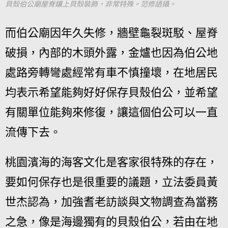
貝殼伯公廟屋脊鑲上貝殼裝飾，非常特殊。范修語攝。
而伯公廟因年久失修，牆壁龜裂斑駁、屋脊
破損，內部的木頭外露，金爐也因為伯公地
處路旁轉彎處經常有車不慎撞壞，在地居民
均表示希望能夠好好保存貝殼伯公，並希望
有關單位能夠來修復，讓這個伯公可以一直
流傳下去。
桃園濱海的海客文化是客家很特殊的存在，
要如何保存也是很重要的議題，立法委員黃
世杰認為，加強耆老訪談與文物調查為當務
之急，像是海邊獨有的貝殼伯公，若由在地