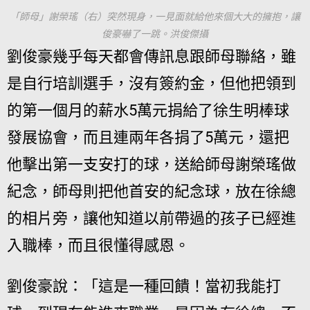
「師母」謝榮瑤（右）突然現身，一見面就給他來個大大的擁抱，讓
俊豪嚇了一跳。洪俊傑攝
劉俊豪幾乎每天都會傳訊息跟師母聯絡，雖
是自行培訓選手，沒有簽約金，但他把領到
的第一個月的薪水5萬元捐給了徐生明棒球
發展協會，而且連兩年各捐了5萬元，還把
他擊出第一支安打的球，送給師母謝榮瑤做
紀念，師母則把他首安的紀念球，放在徐總
的相片旁，讓他知道以前帶過的孩子已經進
入職棒，而且很懂得感恩。
劉俊豪說：「這是一種回饋！當初我能打