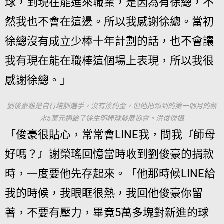
球，到現在能進來職業，是因為有徐總，不
然我也不會在這邊。所以我感謝徐總。當初
徐總沒有成立少棒十年計劃的話，也不會讓
我有現在能在職棒這個場上表現，所以我很
感謝徐總。」
劉俊豪雖是自行培訓選手，沒有簽約金，但他把領到的第一個月的薪
水5萬元捐給了徐生明棒球發展協會。洪俊傑攝
「俊豪很貼心，常常會LINE我，問我『師母
好嗎？』謝榮瑤回憶當時收到劉俊豪的捐款
時，一度要他先存起來。「他那時候LINE給
我的時候，我眼眶很熱，我回他俊豪你留
著，不要有壓力，畢竟5萬多塊對新進的球