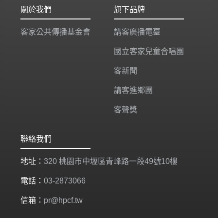
關於我們
旗下品牌
客家公共傳播基金會
講客廣播電臺
國立客家兒童合唱團
客新聞
講客進鄉團
客聲獎
聯絡我們
地址：
320 桃園市中壢區青峰路一段49號10樓
電話：
03-2873066
信箱：
pr@hpcf.tw