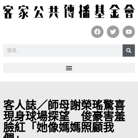
客人誌／師母謝榮瑤驚喜
現身球場探望 俊豪害羞
臉紅「她像媽媽照顧我