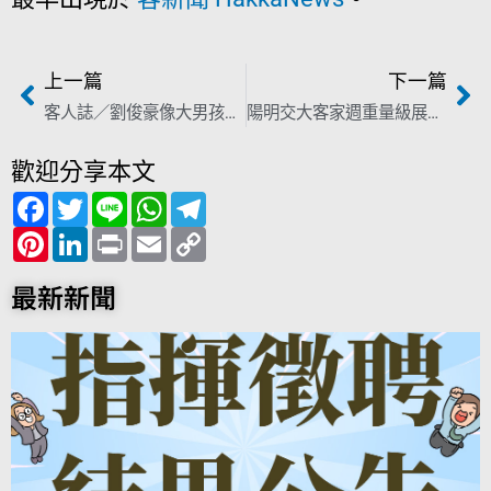
上一篇
下一篇
客人誌／劉俊豪像大男孩最愛巧克力 推薦家鄉味「美濃粄條與粉腸」
陽明交大客家週重量級展登場 一次看兩場「植松文庫」「芎林劉家」國家級收藏
歡迎分享本文
F
T
L
W
T
a
w
i
h
e
c
P
i
L
n
P
a
E
l
C
e
i
t
i
e
r
t
m
e
o
b
n
t
n
i
s
a
g
p
o
t
e
k
n
A
i
r
y
最新新聞
o
e
r
e
t
p
l
a
L
k
r
d
p
m
i
e
I
n
s
n
k
t