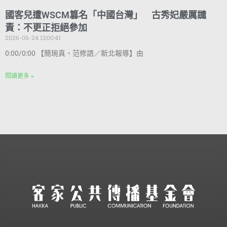
國客兒遭WSCM篡名「中國台灣」 古秀妃嚴厲譴
責：不更正拒絕參加
2026-06-24 13:00:41
0:00/0:00 【簡琬真、范修語／新北報導】由
閱讀更多 »