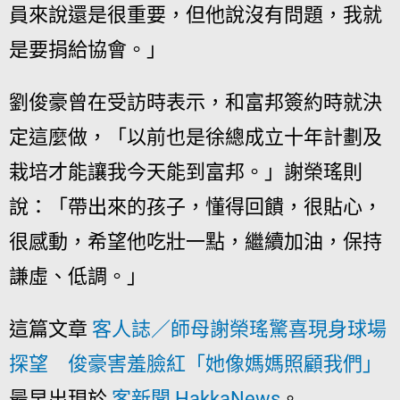
員來說還是很重要，但他說沒有問題，我就
是要捐給協會。」
劉俊豪曾在受訪時表示，和富邦簽約時就決
定這麼做，「以前也是徐總成立十年計劃及
栽培才能讓我今天能到富邦。」謝榮瑤則
說：「帶出來的孩子，懂得回饋，很貼心，
很感動，希望他吃壯一點，繼續加油，保持
謙虛、低調。」
這篇文章
客人誌／師母謝榮瑤驚喜現身球場
探望 俊豪害羞臉紅「她像媽媽照顧我們」
最早出現於
客新聞 HakkaNews
。