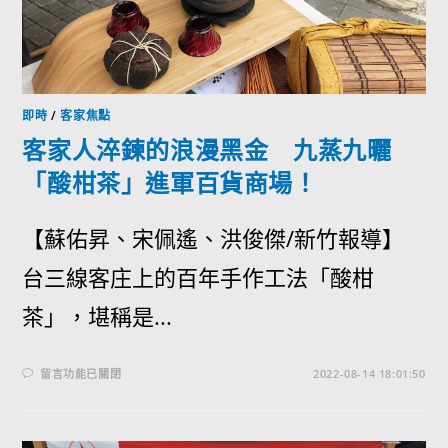
即時
/
客家焦點
客家人淬鍊的浪漫黑金 九蒸九曬
「酸柑茶」進軍百貨商場！
【蘇佑昇、宋佩遙、洪俊傑/新竹報導】
台三線客庄上的百年手作工法「酸柑
茶」，堪稱是...
留言功能已關閉
2022-08-14 18:01:50