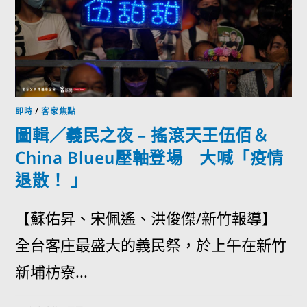
即時
/
客家焦點
圖輯／義民之夜 – 搖滾天王伍佰＆
China Blueu壓軸登場 大喊「疫情
退散！ 」
【蘇佑昇、宋佩遙、洪俊傑/新竹報導】
全台客庄最盛大的義民祭，於上午在新竹
新埔枋寮...