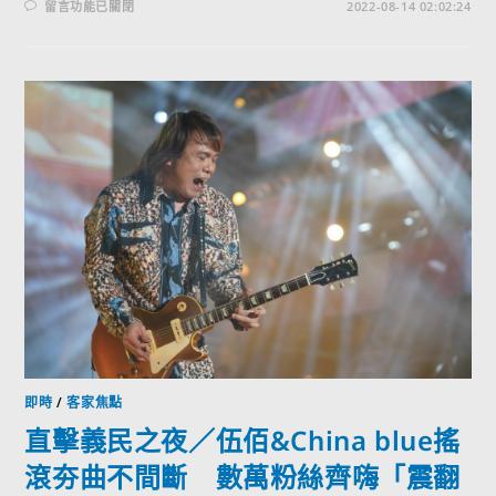
留言功能已關閉
2022-08-14 02:02:24
即時
/
客家焦點
直擊義民之夜／伍佰&China blue搖
滾夯曲不間斷 數萬粉絲齊嗨「震翻