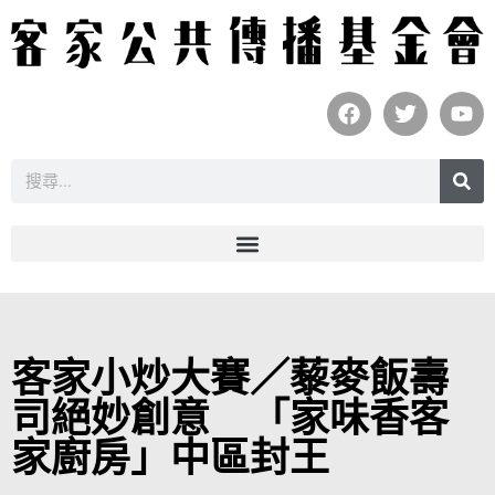
客家小炒大賽／藜麥飯壽
司絕妙創意 「家味香客
家廚房」中區封王