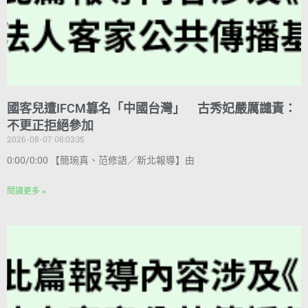
國客兒遭IFCM篡名「中國台灣」 古秀妃嚴厲譴責：
不更正拒絕參加
2026-08-07 08:03:35
0:00/0:00 【簡琬真、范修語／新北報導】由
閱讀更多 »