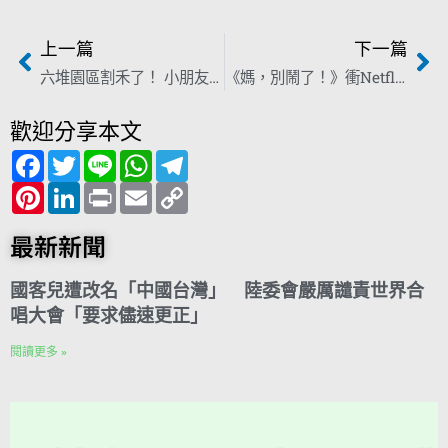
上一篇
下一篇
六堆園區割禾了！ 小朋友玩超嗨：下次還要來
《媽，別鬧了！》衝Netflix冠軍！澎澎全客語飆戲「存在感超強」
歡迎分享本文
F
T
L
W
T
a
w
i
h
e
c
P
i
L
n
P
a
E
l
C
e
i
t
i
e
r
t
m
e
o
b
n
t
n
i
s
a
g
p
o
t
e
k
n
A
i
r
y
最新新聞
o
e
r
e
t
p
l
a
L
k
r
d
p
m
i
e
I
n
國客兒遭改名「中國台灣」 陸委會嚴厲譴責世界合
s
n
k
t
唱大會「要求儘速更正」
閱讀更多 »