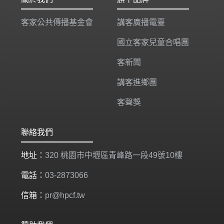
客家公共傳播基金會
講客廣播電臺
國立客家兒童合唱團
客新聞
講客進鄉團
客聲獎
聯絡我們
地址：
320 桃園市中壢區青峰路一段49號10樓
電話：
03-2873066
信箱：
pr@hpcf.tw