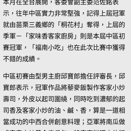
本月在全台展開，客委會副主委范佐銘表
示，往年中區實力非常堅強，記得上屆冠軍
就由苗栗三義鄉的「桐花村」奪得，上屆的
季軍－「家味香客家廚房」則是本屆中區初
賽冠軍，「福南小吃」也在此次比賽中獲得
不錯的成績。
中區初賽由型男主廚邱寶郎擔任評審長，邱
寶郎表示，冠軍作品將藜麥飯製作客家小炒
壽司，外皮以起司圍繞，同時吃到濃郁的起
司香及客家小炒的油、鹹、香，算是一道相
當成功的中西合併創意料理；亞軍將南瓜做