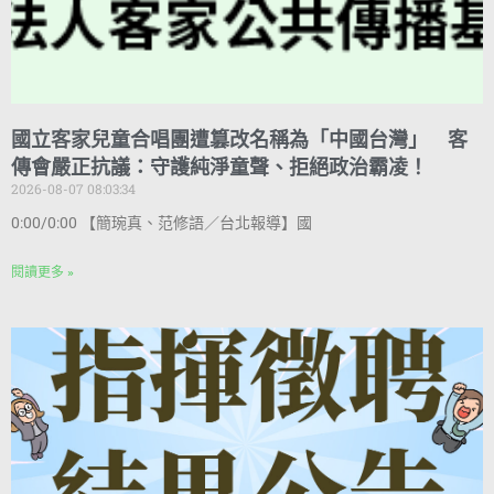
國立客家兒童合唱團遭篡改名稱為「中國台灣」 客
傳會嚴正抗議：守護純淨童聲、拒絕政治霸凌！
2026-08-07 08:03:34
0:00/0:00 【簡琬真、范修語／台北報導】國
閱讀更多 »