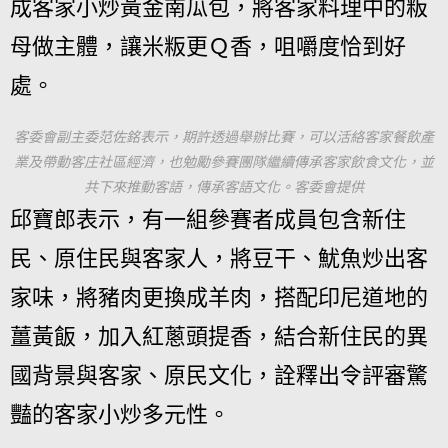
成客家小炒黃金南瓜包，將客家料理中的粄
母做主體，讓米粄更Ｑ香，咀嚼度恰到好
處。
客委會副主委范佐銘表示，期許透過舉辦比賽，可以活絡客家餐飲產
業及帶動客庄社區經濟，也勉勵參賽團隊繼續傳承客家飲食文化，並
共下來推動客語，傳承客語文化。客委會提供
邱寶郎表示，有一組參賽者成員包含新住
民、原住民與客家人，將豆干、魷魚炒出客
家味，將豬肉更換成羊肉，搭配印尼道地的
薑黃飯，加入紅蔥頭提香，結合新住民的異
國背景與客家、原民文化，詮釋出令評審驚
豔的客家小炒多元性。