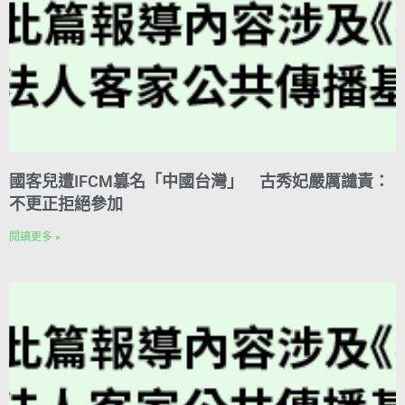
國客兒遭IFCM篡名「中國台灣」 古秀妃嚴厲譴責：
不更正拒絕參加
閱讀更多 »