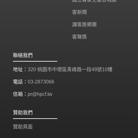
客新聞
講客進鄉團
客聲獎
聯絡我們
地址：
320 桃園市中壢區青峰路一段49號10樓
電話：
03-2873066
信箱：
pr@hpcf.tw
贊助我們
贊助頁面