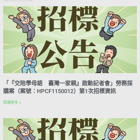
k
r
d
p
m
i
e
I
n
s
n
k
t
「『交陪學母語 臺灣一家親』啟動記者會」勞務採
購案（案號：HPCF1150012）第1次招標資訊
閱讀更多 »