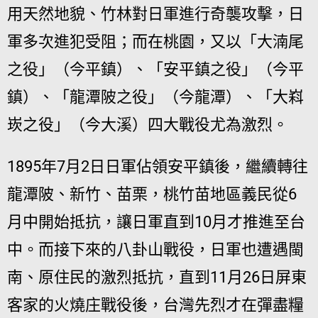
用天然地貌、竹林對日軍進行奇襲攻擊，日
軍多次進犯受阻；而在桃園，又以「大湳尾
之役」（今平鎮）、「安平鎮之役」（今平
鎮）、「龍潭陂之役」（今龍潭）、「大嵙
崁之役」（今大溪）四大戰役尤為激烈。
1895年7月2日日軍佔領安平鎮後，繼續轉往
龍潭陂、新竹、苗栗，桃竹苗地區義民從6
月中開始抵抗，讓日軍直到10月才推進至台
中。而接下來的八卦山戰役，日軍也遭遇閩
南、原住民的激烈抵抗，直到11月26日屏東
客家的火燒庄戰役後，台灣先烈才在彈盡糧