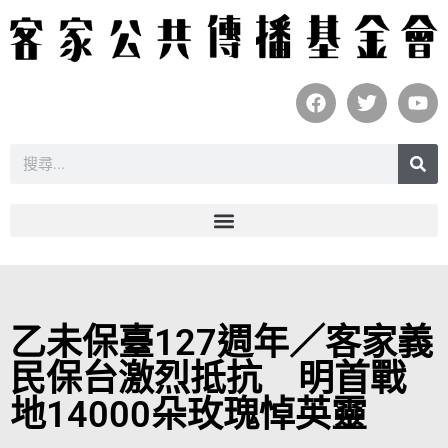
乙未保臺127週年／客家義
民保台激烈抵抗 明首戰
地14000朵玫瑰悼英靈