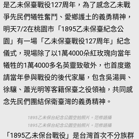
是乙未保臺戰役127周年，為了感念乙未戰
爭先民們犧牲奮鬥、愛鄉護土的義勇精神，
明天7/2在桃園市「1895乙未保臺紀念公
園」有一場「乙未保臺戰役127周年」紀念
儀式，現場除了以1萬4000朵紅玫瑰向當年
犧牲的1萬4000多名英靈致敬外，也首度邀
請當年參與戰役的後代家屬，包含吳湯興、
徐驤、蕭光明等客籍保臺之役領袖，共同感
念先民們團結保衛臺灣的義勇精神。
1895乙未保台紀念公園空拍照片。范修語攝
1895乙未保台紀念公園空拍照片。范修語攝
「1895乙未保台戰役」是台灣首次不分族群