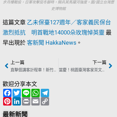
步月樓戰役，日軍攻擊茄冬腳時，騎兵其馬躍河強度。圖/國立台灣歷
史博物館
這篇文章
乙未保臺127週年／客家義民保台
激烈抵抗 明首戰地14000朵玫瑰悼英靈
最
早出現於
客新聞 HakkaNews
。
上一篇
下一篇
直擊𠊎講客計程車！新竹高鐵站外叫車 大都會司機跟你說客語！
當慶！桃園臺灣客家茶文化館結合地景 美國繆思設計獎摘銀
歡迎分享本文
F
T
L
W
T
a
w
i
h
e
c
P
i
L
n
P
a
E
l
C
e
i
t
i
e
r
t
m
e
o
b
n
t
n
i
s
a
g
p
o
t
e
k
n
A
i
r
y
最新新聞
o
e
r
e
t
p
l
a
L