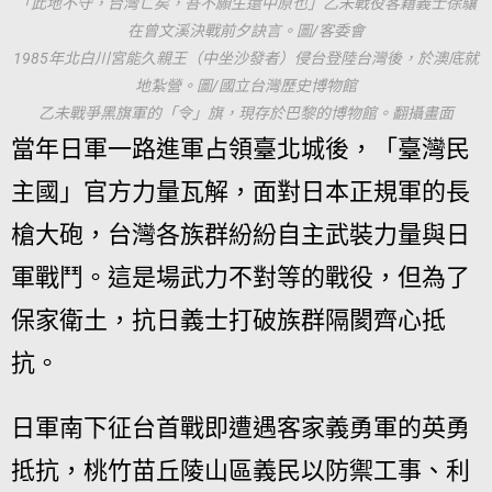
「此地不守，台灣亡矣，吾不願生還中原也」乙未戰役客籍義士徐驤
在曾文溪決戰前夕訣言。圖/客委會
1985年北白川宮能久親王（中坐沙發者）侵台登陸台灣後，於澳底就
地紮營。圖/國立台灣歷史博物館
乙未戰爭黑旗軍的「令」旗，現存於巴黎的博物館。翻攝畫面
當年日軍一路進軍占領臺北城後，「臺灣民
主國」官方力量瓦解，面對日本正規軍的長
槍大砲，台灣各族群紛紛自主武裝力量與日
軍戰鬥。這是場武力不對等的戰役，但為了
保家衛土，抗日義士打破族群隔閡齊心抵
抗。
日軍南下征台首戰即遭遇客家義勇軍的英勇
抵抗，桃竹苗丘陵山區義民以防禦工事、利