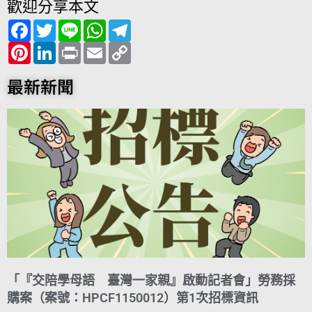
歡迎分享本文
F
T
L
W
T
a
w
i
h
e
c
P
i
L
n
P
a
E
l
C
e
i
t
i
e
r
t
m
e
o
b
n
t
n
i
s
a
g
p
o
t
e
k
n
A
i
r
y
最新新聞
o
e
r
e
t
p
l
a
L
k
r
d
p
m
i
e
I
n
s
n
k
t
「『交陪學母語 臺灣一家親』啟動記者會」勞務採
購案（案號：HPCF1150012）第1次招標資訊