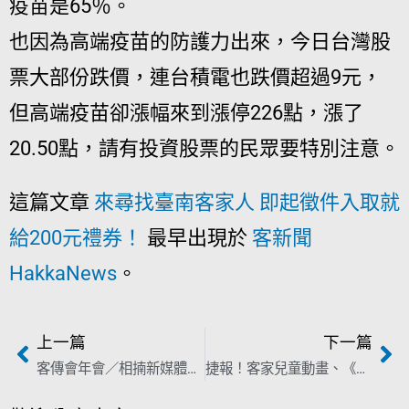
疫苗是65％。
也因為高端疫苗的防護力出來，今日台灣股
票大部份跌價，連台積電也跌價超過9元，
但高端疫苗卻漲幅來到漲停226點，漲了
20.50點，請有投資股票的民眾要特別注意。
這篇文章
來尋找臺南客家人 即起徵件入取就
給200元禮券！
最早出現於
客新聞
HakkaNews
。
上一篇
下一篇
客傳會年會／相揇新媒體共下客聲影像化 盡命牯推動客家族群主流化
捷報！客家兒童動畫、《傳、傳》紀錄片等5作品 入選印度浦那短片節