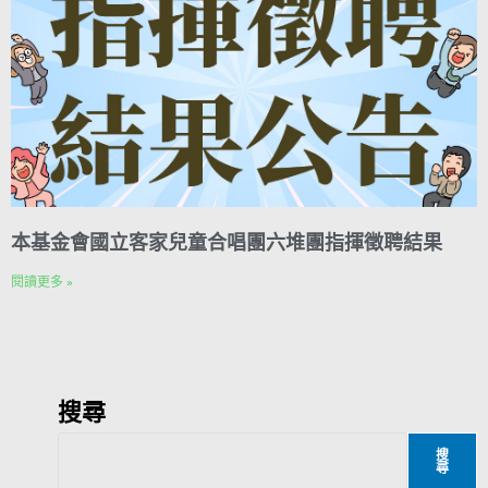
本基金會國立客家兒童合唱團六堆團指揮徵聘結果
閱讀更多 »
搜尋
搜
尋