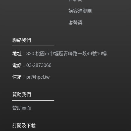
講客進鄉團
客聲獎
聯絡我們
地址：
320 桃園市中壢區青峰路一段49號10樓
電話：
03-2873066
信箱：
pr@hpcf.tw
贊助我們
贊助頁面
訂閱及下載