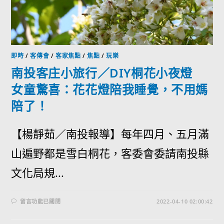
即時
/
客傳會
/
客家焦點
/
焦點
/
玩樂
南投客庄小旅行／DIY桐花小夜燈
女童驚喜：花花燈陪我睡覺，不用媽
陪了！
【楊靜茹／南投報導】每年四月、五月滿
山遍野都是雪白桐花，客委會委請南投縣
文化局規...
留言功能已關閉
2022-04-10 02:00:42