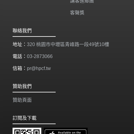
講客進鄉團
客聲獎
聯絡我們
地址：
320 桃園市中壢區青峰路一段49號10樓
電話：
03-2873066
信箱：
pr@hpcf.tw
贊助我們
贊助頁面
訂閱及下載