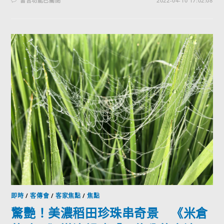
留言功能已關閉
2022-04-10 17:02:08
即時
/
客傳會
/
客家焦點
/
焦點
驚艷！美濃稻田珍珠串奇景 《米倉