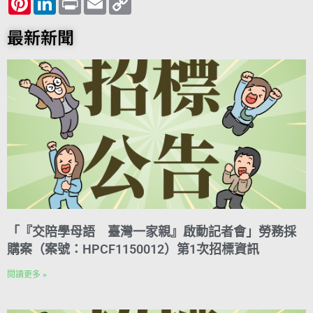
e
i
t
i
e
r
t
m
e
o
b
n
t
n
i
s
a
g
p
o
t
e
k
n
A
i
r
y
最新新聞
o
e
r
e
t
p
l
a
L
k
r
d
p
m
i
e
I
n
s
n
k
t
「『交陪學母語 臺灣一家親』啟動記者會」勞務採
購案（案號：HPCF1150012）第1次招標資訊
閱讀更多 »