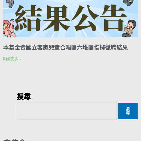
本基金會國立客家兒童合唱團六堆團指揮徵聘結果
閱讀更多 »
搜尋
搜
尋