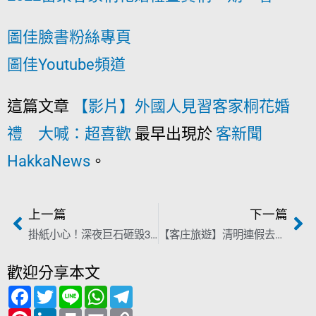
圖佳臉書粉絲專頁
圖佳Youtube頻道
這篇文章
【影片】外國人見習客家桐花婚
禮 大喊：超喜歡
最早出現於
客新聞
HakkaNews
。
上一篇
下一篇
掛紙小心！深夜巨石砸毀3車 苗栗東西快一女乘客受傷
【客庄旅遊】清明連假去哪位 到苗栗也可手捏製陶喔
歡迎分享本文
F
T
L
W
T
a
w
i
h
e
c
P
i
L
n
P
a
E
l
C