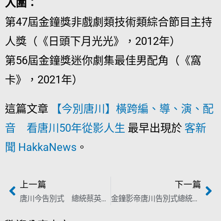
入圍：
第47屆金鐘獎非戲劇類技術類綜合節目主持
人獎（《日頭下月光光》，2012年）
第56屆金鐘獎迷你劇集最佳男配角（《窩
卡》，2021年）
這篇文章
【今別唐川】橫跨編、導、演、配
音 看唐川50年從影人生
最早出現於
客新
聞 HakkaNews
。
上一篇
下一篇
唐川今告別式 總統蔡英文頒褒揚令授與榮典
金鐘影帝唐川告別式總統明令褒揚 楊長鎮：感謝一生奉獻影劇、客語文化