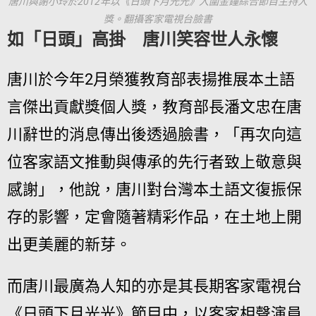
唐川與謝小玲於2012年以《日頭下月光光》入圍金鐘綜合節目主持人
獎。翻攝客家電視台臉書
如「日頭」高掛 唐川笑容世人永懷
唐川於今年2月榮獲教育部表揚推展本土語
言傑出貢獻獎個人獎，教育部長潘文忠在唐
川辭世的消息傳出後透過臉書，「再次向這
位客家語文推動與傳承的先行者致上敬意與
感謝」，他說，唐川對台灣本土語文復振保
存的影響，定會隨著精彩作品，在土地上開
出更美麗的新芽。
而唐川最廣為人知的亦是其長期客家電視台
《日頭下月光光》節目中，以客家相聲演員