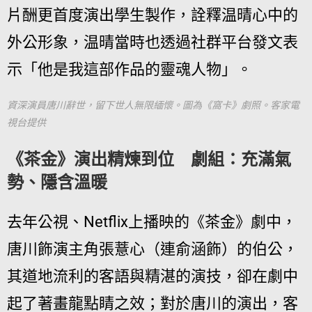
片酬更首度演出學生製作，詮釋温晴心中的
外公形象，温晴當時也透過社群平台發文表
示「他是我這部作品的靈魂人物」。
資深演員唐川辭世，留下世人無限緬懷。圖為《窩卡》劇照。客家電
視台提供
《茶金》演出精煉到位 劇組：充滿氣
勢、隱含溫暖
去年公視、Netflix上播映的《茶金》劇中，
唐川飾演主角張薏心（連俞涵飾）的伯公，
其道地流利的客語與精湛的演技，卻在劇中
起了著畫龍點睛之效；對於唐川的演出，客