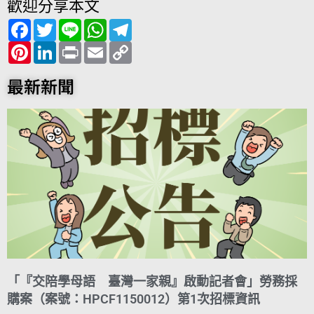
歡迎分享本文
F
T
L
W
T
a
w
i
h
e
c
P
i
L
n
P
a
E
l
C
e
i
t
i
e
r
t
m
e
o
b
n
t
n
i
s
a
g
p
o
t
e
k
n
A
i
r
y
最新新聞
o
e
r
e
t
p
l
a
L
k
r
d
p
m
i
e
I
n
s
n
k
t
「『交陪學母語 臺灣一家親』啟動記者會」勞務採
購案（案號：HPCF1150012）第1次招標資訊