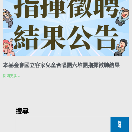
本基金會國立客家兒童合唱團六堆團指揮徵聘結果
閱讀更多 »
搜尋
搜
尋