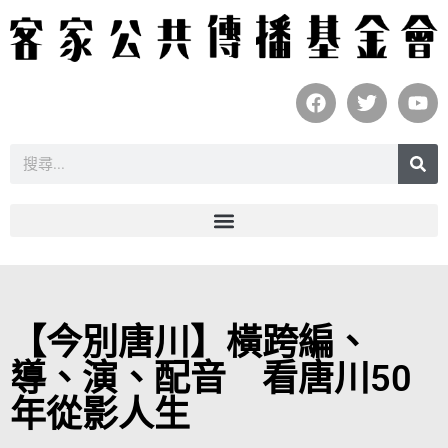
【今別唐川】橫跨編、
導、演、配音 看唐川50
年從影人生