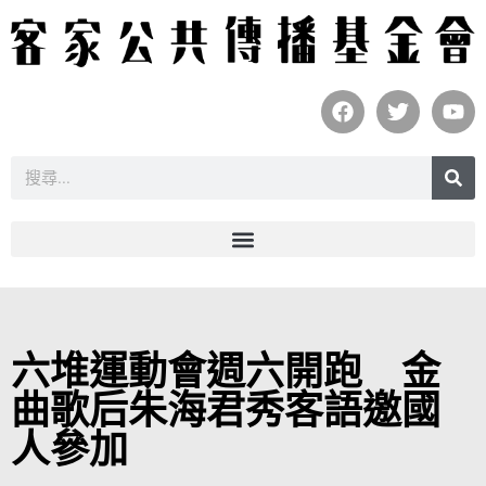
六堆運動會週六開跑 金
曲歌后朱海君秀客語邀國
人參加