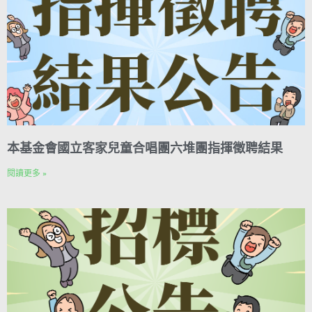
t
本基金會國立客家兒童合唱團六堆團指揮徵聘結果
閱讀更多 »