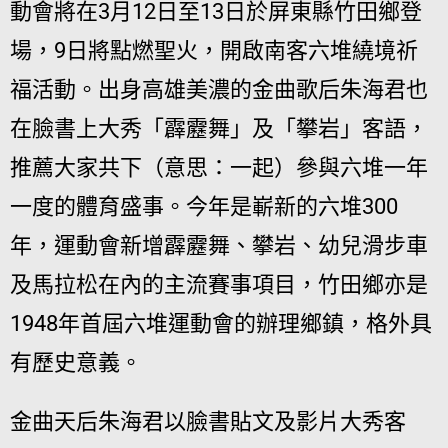
動會將在3月12日至13日於屏東縣竹田鄉登
場，9日將點燃聖火，開啟南客六堆繞境祈
福活動。出身高雄美濃的金曲歌后朱海君也
在臉書上大秀「霹靂舞」及「攀岩」客語，
推薦大家共下（意思：一起）參與六堆一年
一度的體育盛事。今年是嶄新的六堆300
年，運動會新增霹靂舞、攀岩、幼兒滑步車
及馬拉松在內的主流賽事項目，竹田鄉亦是
1948年首屆六堆運動會的辦理鄉鎮，格外具
有歷史意義。
金曲天后朱海君以臉書貼文及影片大秀客