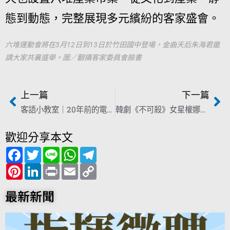
態到動態，完整展現多元繽紛的客家盛會。
六堆運動會將在3月12日到13日於竹田國中登場，金曲天后朱海君邀
請大家共襄盛舉。圖／翻攝客家委員會臉書
上一篇
下一篇
客語小教室｜20年前的電話號碼 大Ｓ看了一秒就會
韓劇《不可殺》女星權娜拉瘋花布 看似「客家花布」但細節有差
歡迎分享本文
F
T
L
W
T
a
w
i
h
e
c
P
i
L
n
P
a
E
l
C
e
i
t
i
e
r
t
m
e
o
b
n
t
n
i
s
a
g
p
o
t
e
k
n
A
i
r
y
最新新聞
o
e
r
e
t
p
l
a
L
k
r
d
p
m
i
e
I
n
s
n
k