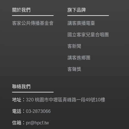
關於我們
旗下品牌
客家公共傳播基金會
講客廣播電臺
國立客家兒童合唱團
客新聞
講客進鄉團
客聲獎
聯絡我們
地址：
320 桃園市中壢區青峰路一段49號10樓
電話：
03-2873066
信箱：
pr@hpcf.tw