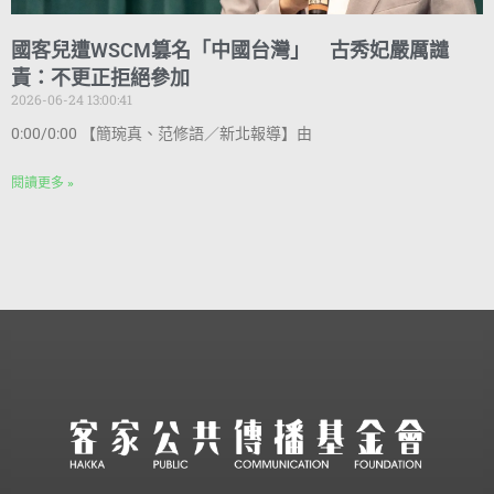
國客兒遭WSCM篡名「中國台灣」 古秀妃嚴厲譴
責：不更正拒絕參加
2026-06-24 13:00:41
0:00/0:00 【簡琬真、范修語／新北報導】由
閱讀更多 »