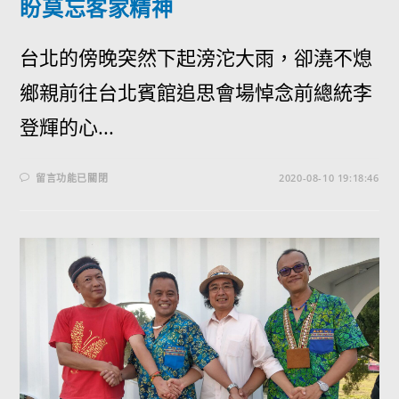
盼莫忘客家精神
台北的傍晚突然下起滂沱大雨，卻澆不熄
鄉親前往台北賓館追思會場悼念前總統李
登輝的心...
留言功能已關閉
2020-08-10 19:18:46