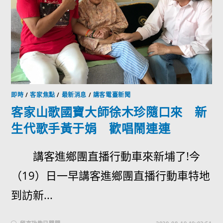
即時
/
客家焦點
/
最新消息
/
講客電臺新聞
客家山歌國寶大師徐木珍隨口來 新
生代歌手黃于娟 歡唱鬧連連
講客進鄉團直播行動車來新埔了!今
（19）日一早講客進鄉團直播行動車特地
到訪新...