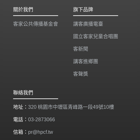
關於我們
旗下品牌
客家公共傳播基金會
講客廣播電臺
國立客家兒童合唱團
客新聞
講客進鄉團
客聲獎
聯絡我們
地址：
320 桃園市中壢區青峰路一段49號10樓
電話：
03-2873066
信箱：
pr@hpcf.tw