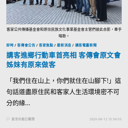
客家公共傳播基金會和原住民族文化事業基金會主管們彼此合影，牽手
唱歌。
即時
/
客傳會公告
/
客家焦點
/
最新消息
/
講客電臺新聞
講客進鄉行動車首亮相 客傳會原文會
姊妹有原來做客
「我們住在山上，你們就住在山腳下!」這
句話道盡原住民和客家人生活環境密不可
分的緣...
留言功能已關閉
2020-08-12 15:54:55