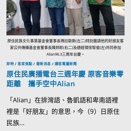
原住民族文化事業基金會董事長瑪拉歐斯(左二)特別邀請他的好朋友客
家公共傳播基金會董事長陳邦畛(右二)及總經理徐智俊(左)共同參加
Alian96.3三周年台慶。
即時
/
客家焦點
/
最新消息
/
講客電臺新聞
原住民廣播電台三週年慶 原客音樂零
距離 攜手空中Alian
「Alian」在排灣語、魯凱語和卑南語裡
裡是「好朋友」的意思，今（9）日原住
民族...