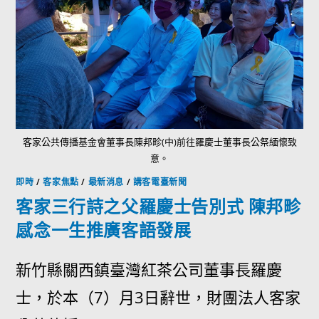
客家公共傳播基金會董事長陳邦畛(中)前往羅慶士董事長公祭緬懷致
意。
即時
/
客家焦點
/
最新消息
/
講客電臺新聞
客家三行詩之父羅慶士告別式 陳邦畛
感念一生推廣客語發展
新竹縣關西鎮臺灣紅茶公司董事長羅慶
士，於本（7）月3日辭世，財團法人客家