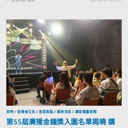
留言功能已關閉
2020-08-19 19:03:51
即時
/
客傳會公告
/
客家焦點
/
最新消息
/
講客電臺新聞
第55屆廣播金鐘獎入圍名單揭曉 講