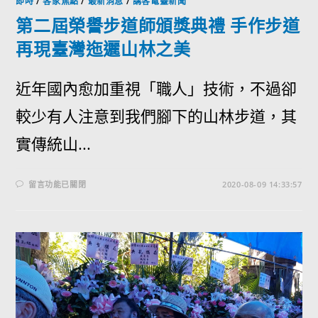
即時
/
客家焦點
/
最新消息
/
講客電臺新聞
第二屆榮譽步道師頒獎典禮 手作步道
再現臺灣迤邐山林之美
近年國內愈加重視「職人」技術，不過卻
較少有人注意到我們腳下的山林步道，其
實傳統山...
留言功能已關閉
2020-08-09 14:33:57