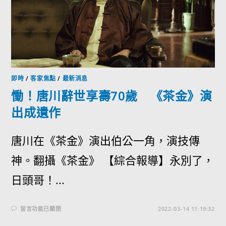
即時
/
客家焦點
/
最新消息
慟！唐川辭世享壽70歲 《茶金》演
出成遺作
唐川在《茶金》演出伯公一角，演技傳
神。翻攝《茶金》 【綜合報導】永別了，
日頭哥！...
留言功能已關閉
2022-03-14 11:19:32