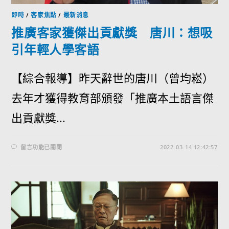
即時
/
客家焦點
/
最新消息
推廣客家獲傑出貢獻獎 唐川：想吸
引年輕人學客語
【綜合報導】昨天辭世的唐川（曾均崧）
去年才獲得教育部頒發「推廣本土語言傑
出貢獻獎...
留言功能已關閉
2022-03-14 12:42:57