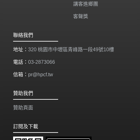
講客進鄉團
客聲獎
聯絡我們
地址：
320 桃園市中壢區青峰路一段49號10樓
電話：
03-2873066
信箱：
pr@hpcf.tw
贊助我們
贊助頁面
訂閱及下載