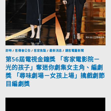
即時
/
客傳會公告
/
客家焦點
/
最新消息
/
講客電臺新聞
第56屆電視金鐘獎 「客家電影院－
光的孩子」奪迷你劇集女主角、編劇
獎 「尋味劇場－女孩上場」擒戲劇節
目編劇獎