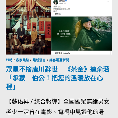
即時
/
客家焦點
/
最新消息
/
講客電臺新聞
眾星不捨唐川辭世 《茶金》連俞涵
「承蒙 伯公！把您的溫暖放在心
裡」
【蘇佑昇 / 綜合報導】全國觀眾無論男女
老少一定曾在電影、電視中見過他的身