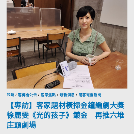
即時
/
客傳會公告
/
客家焦點
/
最新消息
/
講客電臺新聞
【專訪】客家題材橫掃金鐘編劇大獎
徐麗雯《光的孩子》鍍金 再推六堆
庄頭劇場