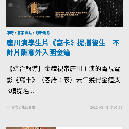
即時
/
客家焦點
/
最新消息
唐川演學生片《窩卡》提攜後生 不
計片酬意外入圍金鐘
【綜合報導】金鐘視帝唐川主演的電視電
影《窩卡》（客語：家）去年獲得金鐘獎
3項提名...
留言功能已關閉
2022-03-14 17:02:38