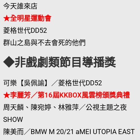
今天誰來店
★全明星運動會
菱格世代DD52
群山之島與不去會死的他們
◆非戲劇類節目導播獎
可樂【吳佩諭】／菱格世代DD52
★李麗芳／第16屆KKBOX風雲榜頒獎典禮
周天麟、陳宛婷、林雅萍／公視主題之夜
SHOW
陳美而／BMW M 20/21 aMEI UTOPIA EAST