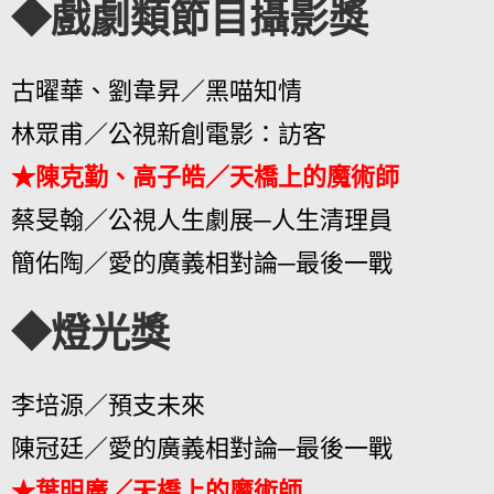
◆戲劇類節目攝影獎
古曜華、劉韋昇／黑喵知情
林眾甫／公視新創電影：訪客
★陳克勤、高子皓／天橋上的魔術師
蔡旻翰／公視人生劇展─人生清理員
簡佑陶／愛的廣義相對論─最後一戰
◆燈光獎
李培源／預支未來
陳冠廷／愛的廣義相對論─最後一戰
★葉明廣／天橋上的魔術師