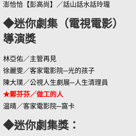
澎恰恰【彭高尚】／話山話水話玲瓏
◆迷你劇集（電視電影）
導演獎
林亞佑／主管再見
徐麗雯／客家電影院─光的孩子
陳大璞／公視人生劇展─人生清理員
★鄭芬芬／做工的人
温晴／客家電影院─窩卡
◆迷你劇集獎：