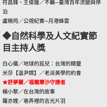
符昌鋒、王俊雄／不羈─臺灣百年流變與停
泊
盧曉筠／公視紀實─月港蜂雲
◆自然科學及人文紀實節
目主持人獎
白心儀／地球的孤兒：台灣的精靈
米莎【溫尹嫦】／老派美學的約會
★舒夢蘭／福爾摩沙守謢者
楊小黎／在台灣的故事
羅亦娌／巷弄裡的吉光片羽