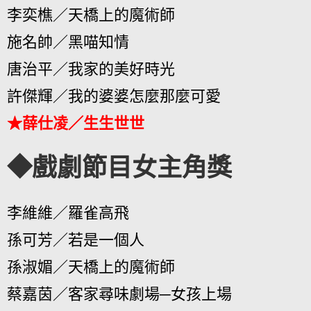
李奕樵／天橋上的魔術師
施名帥／黑喵知情
唐治平／我家的美好時光
許傑輝／我的婆婆怎麼那麼可愛
★薛仕凌／生生世世
◆戲劇節目女主角獎
李維維／羅雀高飛
孫可芳／若是一個人
孫淑媚／天橋上的魔術師
蔡嘉茵／客家尋味劇場─女孩上場