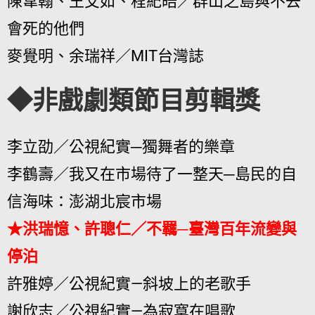
陳韋翰、王艾如、程紀皓／群山之島與不去
會死的他們
麥覺明、余瑞祥／MIT台灣誌
◆非戲劇類節目剪輯獎
李立劭／公視紀實─獨舞者的樂章
李鶴壽／我又在市場待了一整天─島民的自
信海味：澎湖北宸市場
★洪瑞憶、許聰仁／不羈─臺灣百年流變與
停泊
許雅婷／公視紀實—斜坡上的老歌手
謝欣志／公視紀實—為寂寞在唱歌