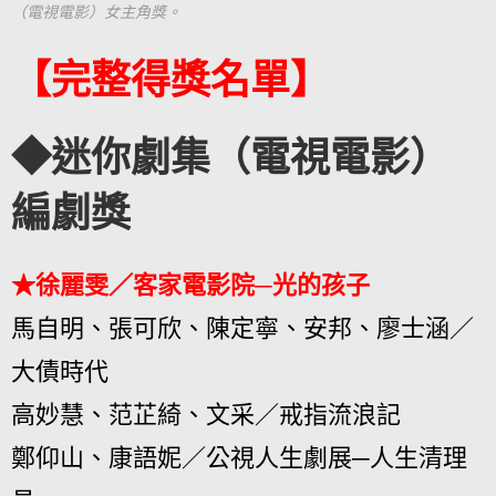
（電視電影）女主角獎。
【完整得獎名單】
◆迷你劇集（電視電影）
編劇獎
★徐麗雯／客家電影院─光的孩子
馬自明、張可欣、陳定寧、安邦、廖士涵／
大債時代
高妙慧、范芷綺、文采／戒指流浪記
鄭仰山、康語妮／公視人生劇展─人生清理