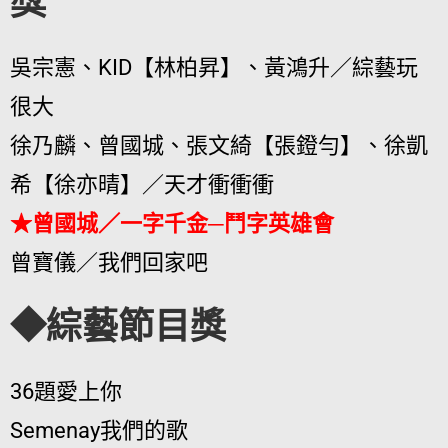
獎
吳宗憲、KID【林柏昇】、黃鴻升／綜藝玩
很大
徐乃麟、曾國城、張文綺【張鐙勻】、徐凱
希【徐亦晴】／天才衝衝衝
★曾國城／一字千金─鬥字英雄會
曾寶儀／我們回家吧
◆綜藝節目獎
36題愛上你
Semenay我們的歌