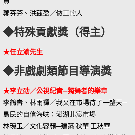
員
鄭芬芬、洪茲盈／做工的人
◆特殊貢獻獎（得主）
★任立渝先生
◆非戲劇類節目導演獎
★李立劭／公視紀實─獨舞者的樂章
李鶴壽、林雨禪／我又在市場待了一整天─
島民的自信海味：澎湖北宸市場
林琬玉／文化容顏─建築 秋華 王秋華