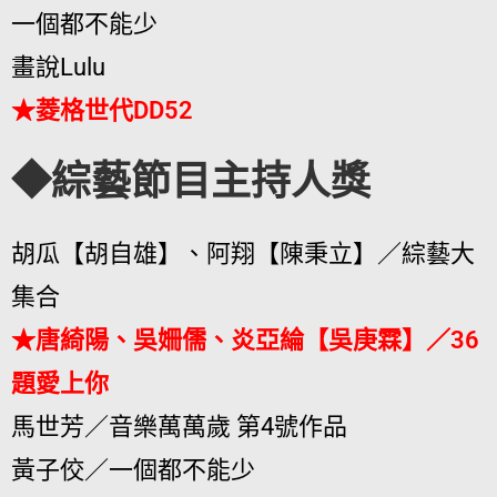
一個都不能少
畫說Lulu
★菱格世代DD52
◆綜藝節目主持人獎
胡瓜【胡自雄】、阿翔【陳秉立】／綜藝大
集合
★唐綺陽、吳姍儒、炎亞綸【吳庚霖】／36
題愛上你
馬世芳／音樂萬萬歲 第4號作品
黃子佼／一個都不能少