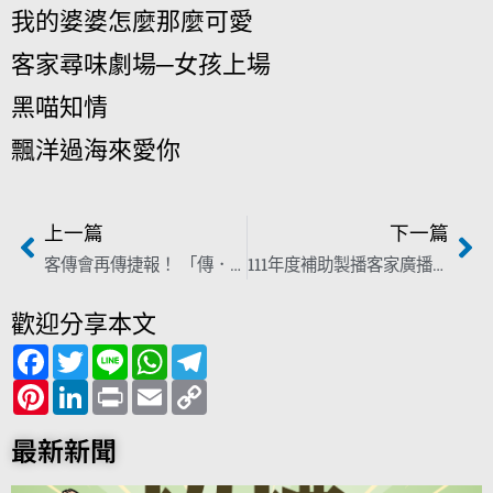
我的婆婆怎麼那麼可愛
客家尋味劇場─女孩上場
黑喵知情
飄洋過海來愛你
上一篇
下一篇
客傳會再傳捷報！ 「傳．傳」、「羅芳伯」動畫 獲美國、俄羅斯國際影展肯定
111年度補助製播客家廣播節目作業
歡迎分享本文
F
T
L
W
T
a
w
i
h
e
c
P
i
L
n
P
a
E
l
C
e
i
t
i
e
r
t
m
e
o
b
n
t
n
i
s
a
g
p
o
t
e
k
n
A
i
r
y
最新新聞
o
e
r
e
t
p
l
a
L
k
r
d
p
m
i