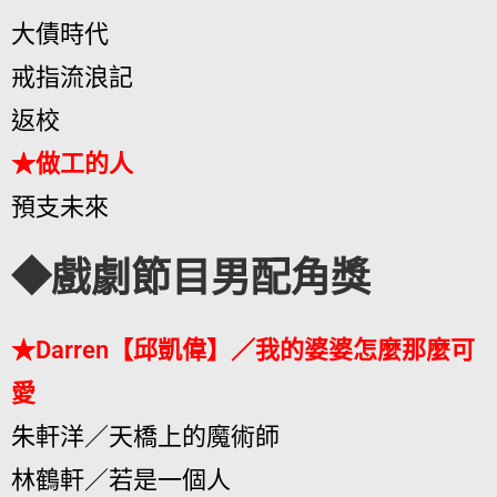
大債時代
戒指流浪記
返校
★做工的人
預支未來
◆戲劇節目男配角獎
★Darren【邱凱偉】／我的婆婆怎麼那麼可
愛
朱軒洋／天橋上的魔術師
林鶴軒／若是一個人