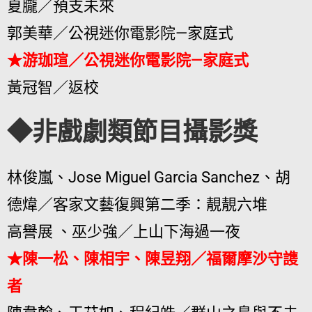
夏朧／預支未來
郭美華／公視迷你電影院—家庭式
★游珈瑄／公視迷你電影院—家庭式
黃冠智／返校
◆非戲劇類節目攝影獎
林俊嵐、Jose Miguel Garcia Sanchez、胡
德煒／客家文藝復興第二季：靚靚六堆
高譽展 、巫少強／上山下海過一夜
★陳一松、陳相宇、陳昱翔／福爾摩沙守謢
者