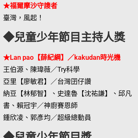
★福爾摩沙守謢者
臺灣，風起！
◆兒童少年節目主持人獎
★Lan pao【薛紀綱】／kakudan時光機
王伯源、陳瑋薇／Try科學
亞里【廖敏君】／台灣囝仔讚
納豆【林郁智】、史達魯【沈祐謙】、邱凡
書、賴冠宇／神廚賽恩師
鍾欣凌、郭彥均／超級總動員
◆兒童少年節目獎