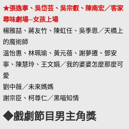
★張逸寧、吳岱芸、吳宗叡、陳南宏／客家
尋味劇場─女孩上場
楊雅喆、蔣友竹、陳虹任、吳季恩／天橋上
的魔術師
溫怡惠、林珮瑜、黃元蓓、謝夢遷、鄧安
寧、陳慧玲、王文娟／我的婆婆怎麼那麼可
愛
劉中薇／未來媽媽
謝宗臣、柯尊仁／黑喵知情
◆戲劇節目男主角獎