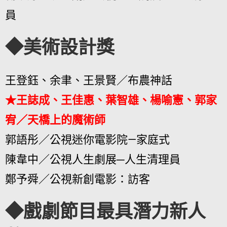
員
◆美術設計獎
王登鈺、余聿、王景賢／布農神話
★王誌成、王佳惠、葉智雄、楊喻憲、郭家
宥／天橋上的魔術師
郭語彤／公視迷你電影院—家庭式
陳韋中／公視人生劇展─人生清理員
鄭予舜／公視新創電影：訪客
◆戲劇節目最具潛力新人