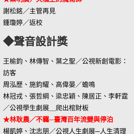
謝松銘／主管再見
鍾瓊婷／返校
◆聲音設計獎
王榆鈞、林傳智、葉之聖／公視新創電影：
訪客
周泓歷、施鈞耀、高偉晏／蟾鳴
林冠戎、張哲綱、梁忠穎、陳居正、李軒霆
／公視學生劇展＿爬出棺財板
★林耿農／不羈─臺灣百年流變與停泊
楊凱婷、沈志朋／公視人生劇展─人生清理