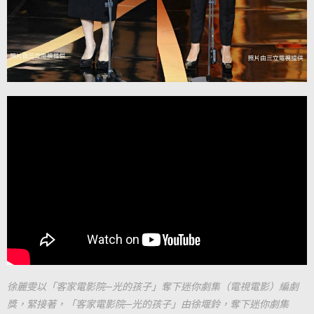
徐麗雯以「客家電影院─光的孩子」奪下迷你劇集（電視電影）編劇
獎，緊接著，「客家電影院─光的孩子」由徐堰鈴，奪下迷你劇集