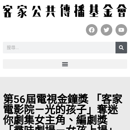
第56屆電視金鐘獎 「客家
電影院－光的孩子」奪迷
你劇集女主角、編劇獎