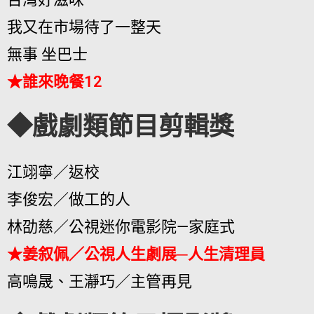
我又在市場待了一整天
無事 坐巴士
★誰來晚餐12
◆戲劇類節目剪輯獎
江翊寧／返校
李俊宏／做工的人
林劭慈／公視迷你電影院—家庭式
★姜叙佩／公視人生劇展─人生清理員
高鳴晟、王瀞巧／主管再見