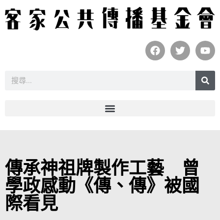
傳承神祖牌製作工藝 曾
學政感動《傳、傳》被國
際看見