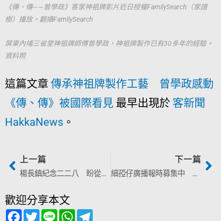
《傳、傳——曾學政》客家神祖牌影片近日授權FamilySearch（家譜
樹）播放。翻攝FamilySearch
屏東內埔三省堂神祖牌師傅曾學政，神祖牌製作已有30多年的經驗。
資料照
這篇文章
傳承神祖牌製作工藝 曾學政感動
《傳、傳》被國際看見
最早出現於
客新聞
HakkaNews
。
上一篇
下一篇
楊長鎮紀念二二八 盼從和解走向共生的《台灣个心靈日》
細孲仔廣播報時募集中 得人惜童言童語搶先聽
歡迎分享本文
F
T
L
W
T
a
w
i
h
e