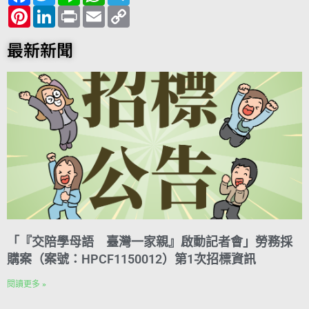
c
P
i
L
n
P
a
E
l
C
e
i
t
i
e
r
t
m
e
o
b
n
t
n
i
s
a
g
p
o
t
e
k
n
A
i
r
y
最新新聞
o
e
r
e
t
p
l
a
L
k
r
d
p
m
i
e
I
n
s
n
k
t
「『交陪學母語 臺灣一家親』啟動記者會」勞務採
購案（案號：HPCF1150012）第1次招標資訊
閱讀更多 »