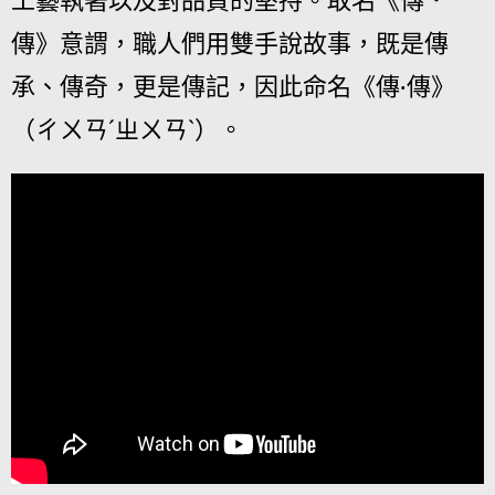
工藝執著以及對品質的堅持。取名《傳．
傳》意謂，職人們用雙手說故事，既是傳
承、傳奇，更是傳記，因此命名《傳‧傳》
（ㄔㄨㄢˊㄓㄨㄢˋ）。