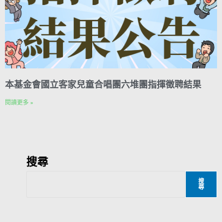
本基金會國立客家兒童合唱團六堆團指揮徵聘結果
閱讀更多 »
搜尋
搜
尋