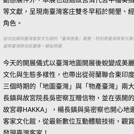
等文獻，呈現南臺灣客庄雙冬早稻於開墾、
角色。
這次巡展到臺灣客家文化館的「臺灣意象」展覽，特別將臺灣客家元素
當時臺灣原住民畫像。蘇佑昇攝
今天的開展儀式以臺灣地圖開展後蛻變成美
文化與生態多樣性，也帶出從荷蘭聯合東印
三個時期的「地圖臺灣」與「物產臺灣」兩
長鎮與故宮院長吳密察互贈信物，並在張開
故宮尋HAKKA」，楊長鎮與吳密察也開心
客家文化館，從最新數位互動體驗技術，觀
發現臺灣客家！