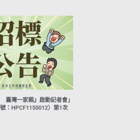
A
i
r
y
p
l
a
L
p
m
i
n
k
 臺灣一家親』啟動記者會」
：HPCF1150012）第1次