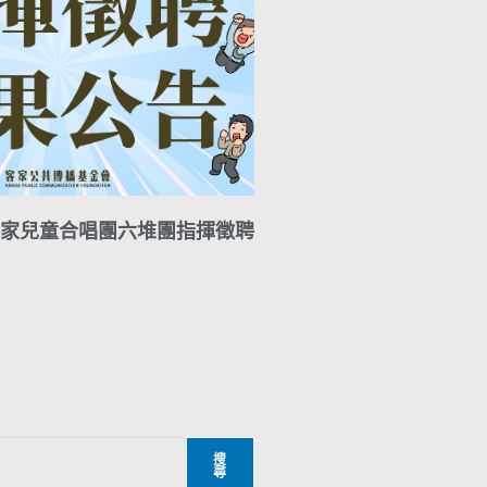
家兒童合唱團六堆團指揮徵聘
搜
尋