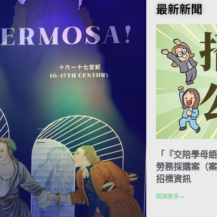
o
t
e
k
n
最新新聞
o
e
r
e
t
k
r
d
e
I
s
n
t
「『交陪學母語
勞務採購案（案號
招標資訊
閱讀更多 »