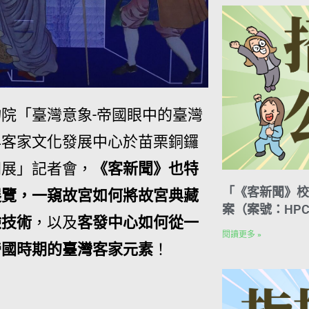
院「臺灣意象-帝國眼中的臺灣
早客家文化發展中心於苗栗銅鑼
開展」記者會，
《客新聞》也特
「《客新聞》校
展覽，一窺故宮如何將故宮典藏
案（案號：HPC
驗技術
，以及
客發中心如何從一
閱讀更多 »
帝國時期的臺灣客家元素
！