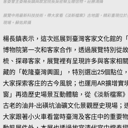
客委會主委楊長鎮與故宮院長吳密察互贈信物。莊勝鴻攝
展覽中用最新科技技術，帶大家看《淡新檔案》古地圖，精彩重現位於
現場。蘇佑昇攝
楊長鎮表示，這次巡展到臺灣客家文化館的
博物院第一次和客家合作，透過展覽特別從
梳、探尋客家，展覽裡有呈現許多與客家相
藏的「乾隆臺灣輿圖」，特別選出25個點位
大家探索客庄的古今風貌；也運用AR擴增實
窗」再造歷史場景互動體驗，從《淡新檔案
古老的油井-出磺坑油礦文化景觀歷史現場；
大家跟著小火車看當時臺灣及客庄中的重要
動態展件外，本展也透過故宮清代宮中檔奏