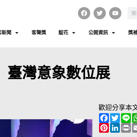
客新聞
客聲獎
靛花
公開資訊
獎
宮 臺灣意象數位展
歡迎分享本
F
T
L
a
w
i
c
P
i
L
n
P
e
i
t
i
e
r
b
n
t
n
i