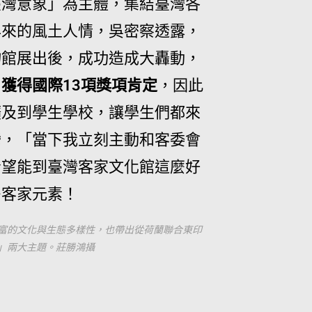
臺灣意象」為主體，集結臺灣各
年來的風土人情，吳密察透露，
物館展出後，成功造成大轟動，
獲得國際13項獎項肯定
，因此
擴及到學生學校，讓學生們都來
灣，「當下我立刻主動和客委會
希望能到臺灣客家文化館這麼好
多客家元素！
富的文化與生態多樣性，也帶出從荷蘭聯合東印
」兩大主題。莊勝鴻攝