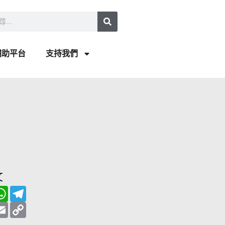
補助平台
支持我們
文
W
T
h
e
a
E
l
C
t
m
e
o
s
a
g
p