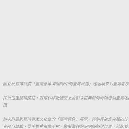
國立故宮博物院「臺灣意象-帝國眼中的臺灣風物」巡迴展來到臺灣客
民眾透過旋轉按鈕，就可以移動牆面上投影故宮典藏的清朝繪製臺灣地
攝
這次巡展到臺灣客家文化館的「臺灣意象」展覽，特別從故宮典藏的珍
者親自體驗，雙手握住螢幕手把，將螢幕移動到地圖相對位置，就能看