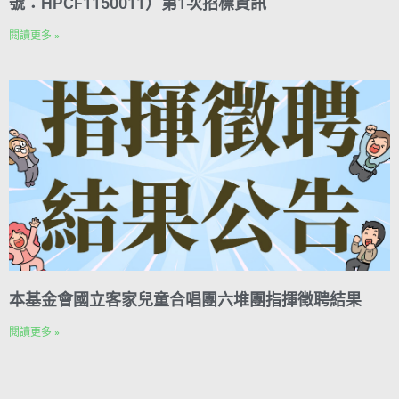
號：HPCF1150011）第1次招標資訊
閱讀更多 »
本基金會國立客家兒童合唱團六堆團指揮徵聘結果
閱讀更多 »