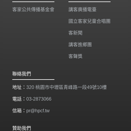
客家公共傳播基金會
講客廣播電臺
國立客家兒童合唱團
客新聞
講客進鄉團
客聲獎
聯絡我們
地址：
320 桃園市中壢區青峰路一段49號10樓
電話：
03-2873066
信箱：
pr@hpcf.tw
贊助我們