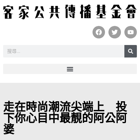
走在時尚潮流尖端上 投
下你心目中最靚的阿公阿
婆