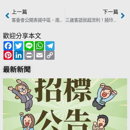
上一篇
下一篇
客委會公開表揚中區、南區客語家庭 1200位鄉親上臺領獎！
三歲客語就超流利！饒玲旭客、英、日、泰、印尼歌全難不倒！
歡迎分享本文
F
T
L
W
T
a
w
i
h
e
c
P
i
L
n
P
a
E
l
C
e
i
t
i
e
r
t
m
e
o
b
n
t
n
i
s
a
g
p
o
t
e
k
n
A
i
r
y
最新新聞
o
e
r
e
t
p
l
a
L
k
r
d
p
m
i
e
I
n
s
n
k
t