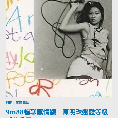
即時
/
客家焦點
9m88暢聊感情觀 陳明珠戀愛等級