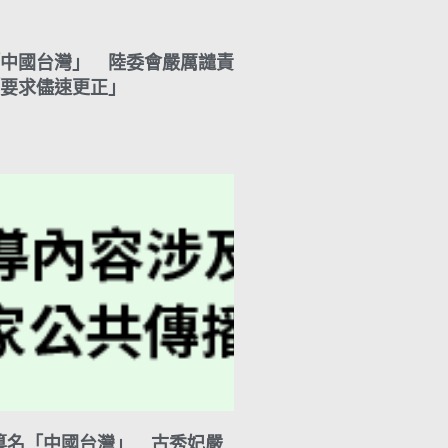
A
i
r
y
p
l
a
L
p
m
i
n
中國台灣」 陸委會嚴厲譴責
k
要求儘速更正」
M篡名「中國台灣」 古秀妃嚴