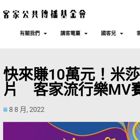
有關我們
講客電臺
國客兒
快來賺10萬元！米
片 客家流行樂MV賽
8 8 月, 2022