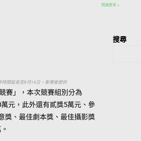
閱讀更多 »
搜尋
時間延長至8月14日。客傳會提供
V競賽」，本次競賽組別分為
0萬元，此外還有貳獎5萬元、參
創意獎、最佳劇本獎、最佳攝影獎
萬。