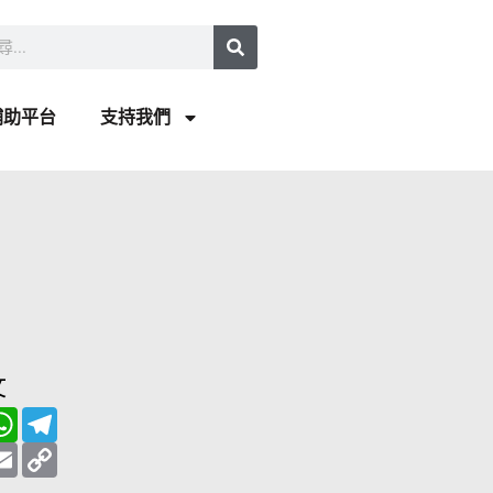
補助平台
支持我們
文
W
T
h
e
a
E
l
C
t
m
e
o
s
a
g
p