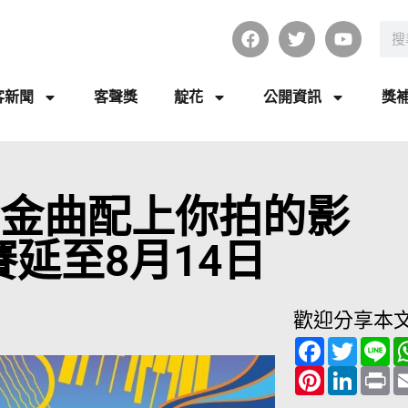
客新聞
客聲獎
靛花
公開資訊
獎
莎金曲配上你拍的影
延至8月14日
歡迎分享本
F
T
L
a
w
i
c
P
i
L
n
P
e
i
t
i
e
r
b
n
t
n
i