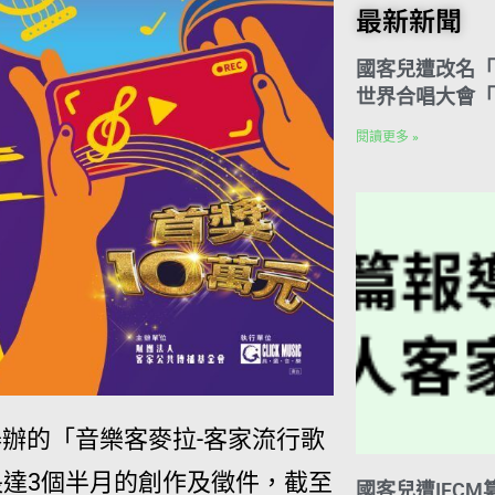
o
t
e
k
n
最新新聞
o
e
r
e
t
k
r
d
e
I
國客兒遭改名「
s
n
t
世界合唱大會「
閱讀更多 »
辦的「音樂客麥拉-客家流行歌
長達3個半月的創作及徵件，截至
國客兒遭IFC