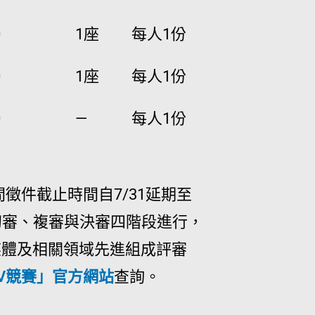
0
1座
每人1份
0
1座
每人1份
0
—
每人1份
徵件截止時間自7/31延期至
初審、複審與決審四階段進行，
媒體及相關領域先進組成評審
V競賽」官方網站
查詢。