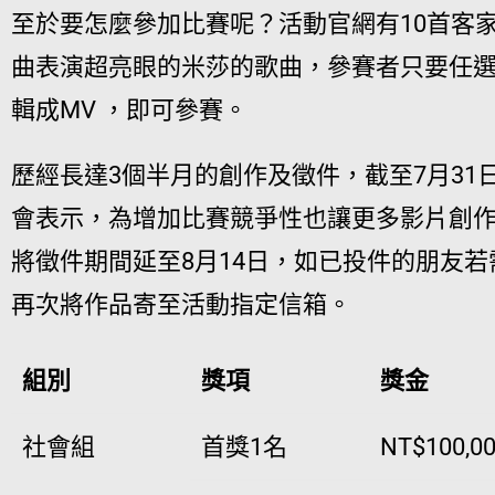
至於要怎麼參加比賽呢？活動官網有10首客
曲表演超亮眼的米莎的歌曲，參賽者只要任
輯成MV ，即可參賽。
歷經長達3個半月的創作及徵件，截至7月31
會表示，為增加比賽競爭性也讓更多影片創
將徵件期間延至8月14日，如已投件的朋友
再次將作品寄至活動指定信箱。
組別
獎項
獎金
社會組
首獎1名
NT$100,0