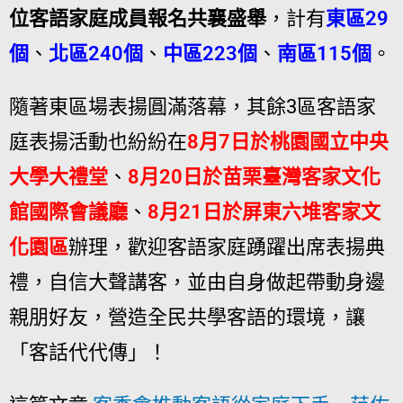
位客語家庭成員報名共襄盛舉
，計有
東區29
個
、
北區240個
、
中區223個
、
南區115個
。
隨著東區場表揚圓滿落幕，其餘3區客語家
庭表揚活動也紛紛在
8月7日於桃園國立中央
大學大禮堂
、
8月20日於苗栗臺灣客家文化
館國際會議廳
、
8月21日於屏東六堆客家文
化園區
辦理，歡迎客語家庭踴躍出席表揚典
禮，自信大聲講客，並由自身做起帶動身邊
親朋好友，營造全民共學客語的環境，讓
「客話代代傳」！