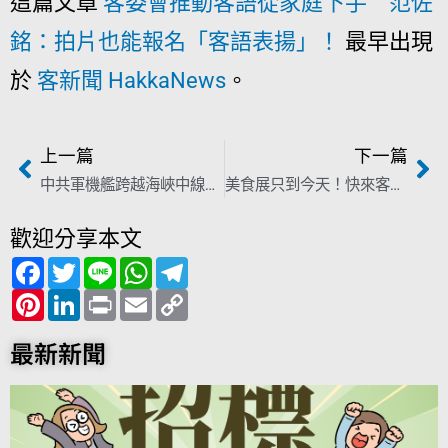
這篇文章
客委會推動客語從家庭下手 范佐
銘：拍片也能報名「客語表揚」！
最早出現
於
客新聞 HakkaNews
。
上一篇
下一篇
中共軍機艦跨越海峽中線 我軍廣播警告「預備飛彈應對！」
美食展只到今天！快來客家館 吃熱騰騰「客家小炒披薩」！
歡迎分享本文
F
T
L
W
T
a
w
i
h
e
c
P
i
L
n
P
a
E
l
C
e
i
t
i
e
r
t
m
e
o
b
n
t
n
i
s
a
g
p
o
t
e
k
n
A
i
r
y
最新新聞
o
e
r
e
t
p
l
a
L
k
r
d
p
m
i
e
I
n
s
n
k
t