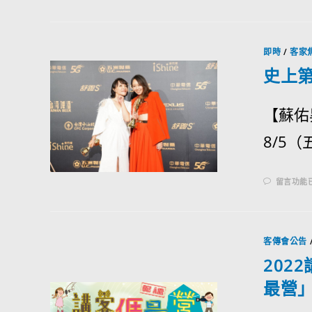
即時
/
客家
史上
【蘇佑
8/5
留言功能
客傳會公告
202
最營