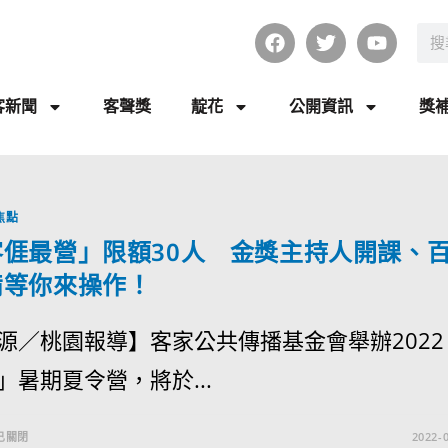
客新聞
客聲獎
靛花
公開資訊
獎
焦點
𠊎最營」限額30人 金獎主持人開課、
備等你來操作！
源／桃園報導】客家公共傳播基金會舉辦2022
營」暑期夏令營，將於...
已關閉
2022-0