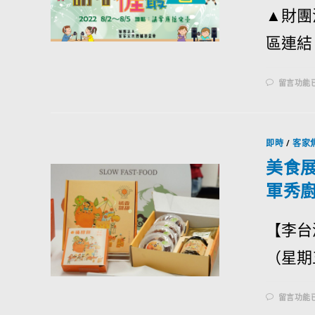
▲財團
區連結
留言功能
即時
/
客家
美食
軍秀
【李台
（星期
留言功能