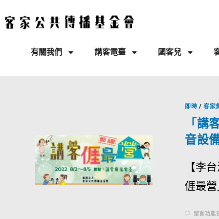
有關我們
講客電臺
國客兒
即時
/
客家
「講客
音設
【李台
𠊎最
留言功能