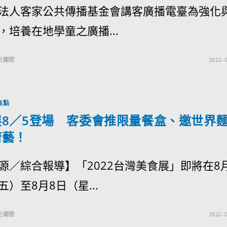
法人客家公共傳播基金會講客廣播電臺為強化
，培養在地學童之廣播...
已關閉
2022-0
焦點
展8／5登場 客委會推限量餐盒、邀世界
廚藝！
源／綜合報導】「2022台灣美食展」即將在8
五）至8月8日（星...
已關閉
2022-0