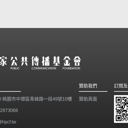
贊助我們
訂閱及
20 桃園市中壢區青峰路一段49號10樓
贊助頁面
-2873066
@hpcf.tw