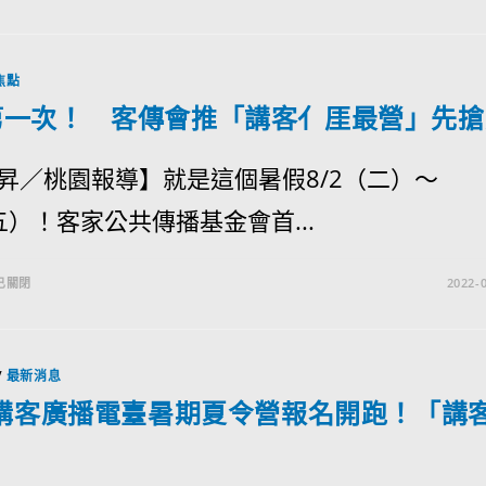
焦點
第一次！ 客傳會推「講客亻厓最營」先搶
昇／桃園報導】就是這個暑假8/2（二）～
（五）！客家公共傳播基金會首...
已關閉
2022-0
/
最新消息
2講客廣播電臺暑期夏令營報名開跑！「講
」