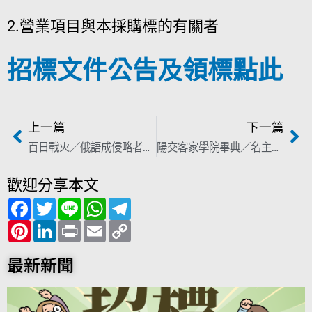
2.營業項目與本採購標的有關者
招標文件公告及領標點此
上一篇
下一篇
百日戰火／俄語成侵略者語言 一夕改說烏克蘭語、拆俄銅像
陽交客家學院畢典／名主播校友「客閩」雙語演講 自曝：不是客家人但練到「有客家腔」
歡迎分享本文
F
T
L
W
T
a
w
i
h
e
c
P
i
L
n
P
a
E
l
C
e
i
t
i
e
r
t
m
e
o
b
n
t
n
i
s
a
g
p
o
t
e
k
n
A
i
r
y
最新新聞
o
e
r
e
t
p
l
a
L
k
r
d
p
m
i
e
I
n
s
n
k